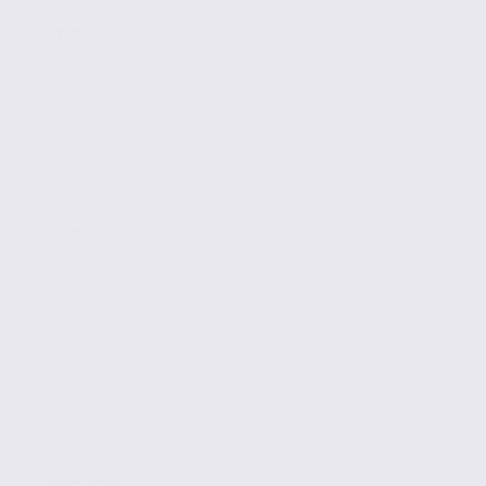
Vente
Commerces
ALIXAN
111 m2
1 171 € / m2