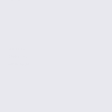
169.33 m2
1 890 € / m2
Réf. 07.92144