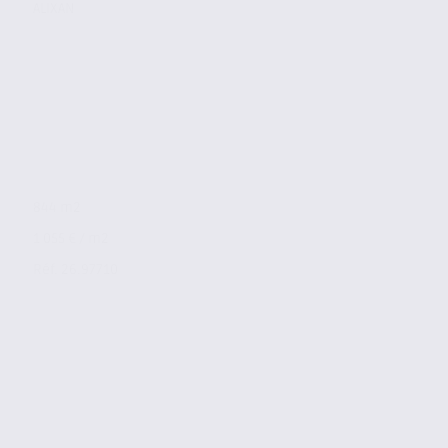
ALIXAN
844 m2
1 055 € / m2
Réf. 26.97710