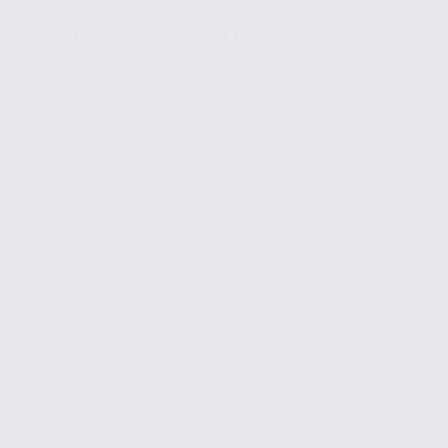
Commerce en vente – MEYSSE – 07.92144
Vente
Commerces
MEYSSE