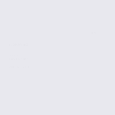
de 169
à 759.64 m2
1 850 € / m2
Réf. 07.92150