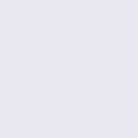
430 m2
1 750 € / m2
Réf. 26.97677