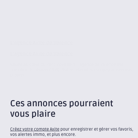
L’agence Axite de Valence
L’agence Axite de Valence
Située au cœur du Parc Rovaltain, l’agence de Valence est
membre du réseau CBRE. Notre cabinet accompagne tous vos
projets...
Ces annonces pourraient
vous plaire
Créez votre compte Axite
pour enregistrer et gérer vos favoris,
vos alertes immo, et plus encore.