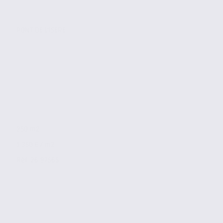
PONT DE L'ISERE
250 m2
1 350 € / m2
Réf. 26.97565