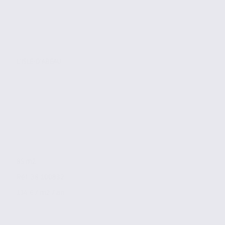
L'ISLE-D'ABEAU
85 m2
Réf. 38.100832
134 € / m2 / an