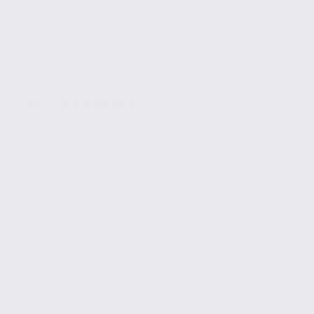
SAINT-QUENTIN-FALLAVIER