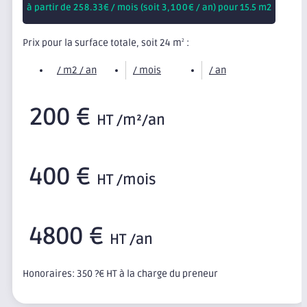
à partir de
258.33
€ / mois (soit
3,100
€ / an) pour 15.5 m2
Prix pour la surface totale, soit 24 m
:
2
/ m2 / an
/ mois
/ an
200 €
HT /m²/an
400 €
HT /mois
4800 €
HT /an
Honoraires: 350 ?€ HT à la charge du preneur