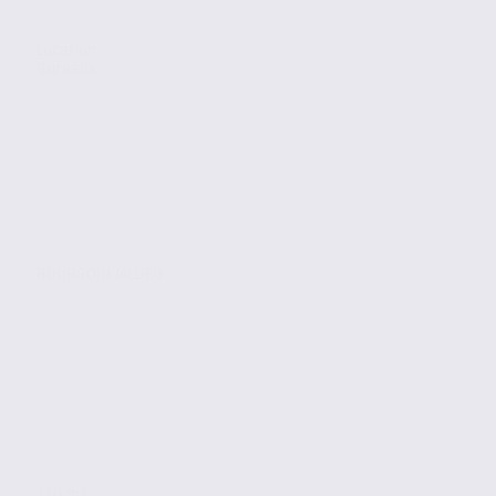
Location
Bureaux
BOURGOIN JALLIEU
120 m2