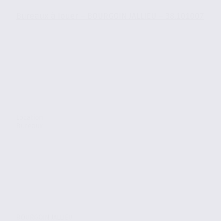
Bureaux à louer – BOURGOIN JALLIEU – 38.101007
Location
Bureaux
BOURGOIN JALLIEU