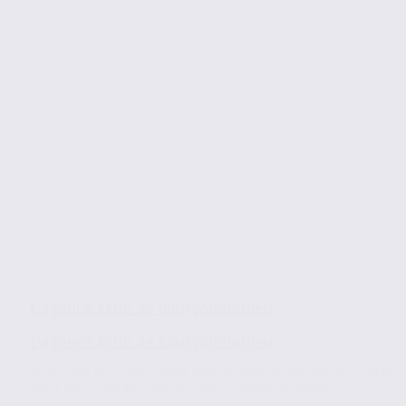
L’agence Axite de Bourgoin-Jallieu
L’agence Axite de Bourgoin-Jallieu
Axite CBRE Nord-Isère a été créé en 2007 et rayonne sur tout le
Nord-Isère afin de proposer des solutions adaptées...