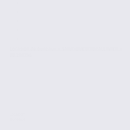
Location de bureaux – SAINT-QUENTIN-FALLAVIER –
38.100745
Location
Bureaux