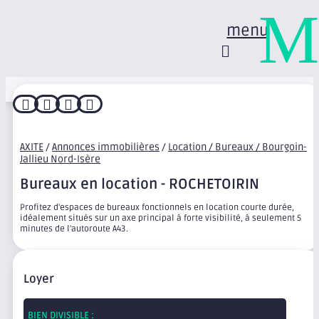
M
menu




AXITE
/
Annonces immobilières
/
Location / Bureaux / Bourgoin-
Jallieu Nord-Isère
Bureaux en location - ROCHETOIRIN
Profitez d'espaces de bureaux fonctionnels en location courte durée,
idéalement situés sur un axe principal à forte visibilité, à seulement 5
minutes de l'autoroute A43.
Loyer
BIEN DIVISIBLE :