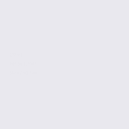
277 m2
Réf. 38.101007
147 € / m2 / an