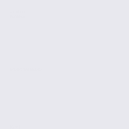
Location
Bureaux
BOURGOIN JALLIEU
35 m2