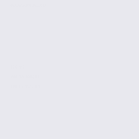
BOURGOIN JALLIEU
126 m2
Réf. 38.100281
130 € / m2 / an