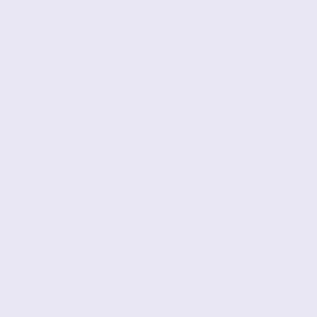
Réf. 38.99845
178 € / m2 / an