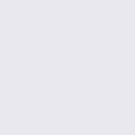
125 m2
Réf. 38.100902
143 € / m2 / an