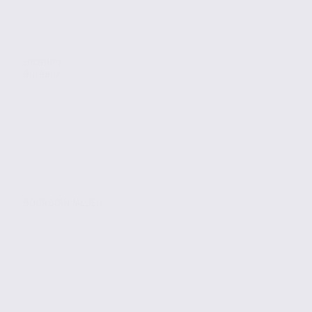
Location
Bureaux
BOURGOIN JALLIEU