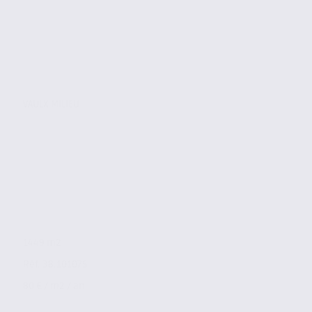
VAULX MILIEU
1449 m2
Réf. 38.101075
80 € / m2 / an