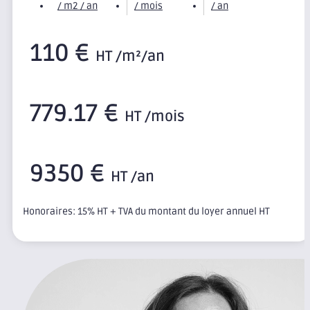
/ m2 / an
/ mois
/ an
110 €
HT /m²/an
779.17 €
HT /mois
9350 €
HT /an
Honoraires: 15% HT + TVA du montant du loyer annuel HT