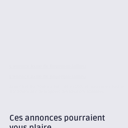
L’agence Axite de Bourgoin-Jallieu
L’agence Axite de Bourgoin-Jallieu
Axite CBRE Nord-Isère a été créé en 2007 et rayonne sur tout le
Nord-Isère afin de proposer des solutions adaptées...
Ces annonces pourraient
vous plaire