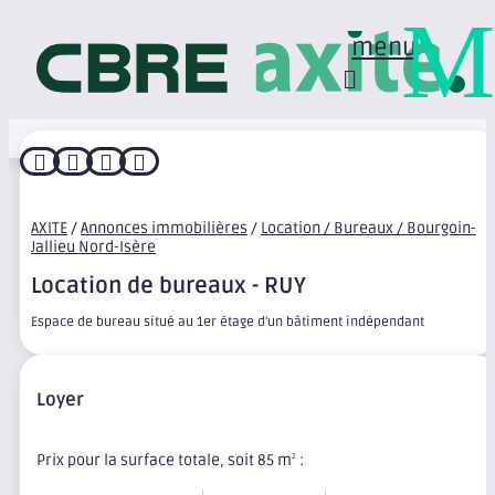
M
menu




AXITE
/
Annonces immobilières
/
Location / Bureaux / Bourgoin-
Jallieu Nord-Isère
Location de bureaux - RUY
Espace de bureau situé au 1er étage d'un bâtiment indépendant
Loyer
Prix pour la surface totale, soit 85 m
:
2