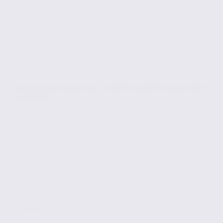
Location de bureaux – SAINT QUENTIN FALLAVIER –
38.98096
Location
Bureaux