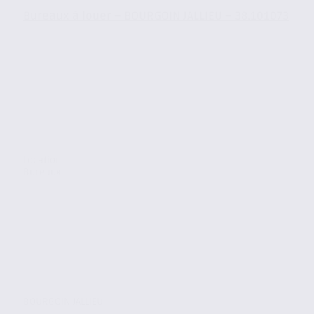
Bureaux à louer – BOURGOIN JALLIEU – 38.101073
Location
Bureaux
BOURGOIN JALLIEU