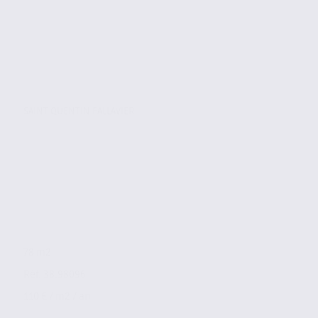
SAINT QUENTIN FALLAVIER
78 m2
Réf. 38.98096
110 € / m2 / an