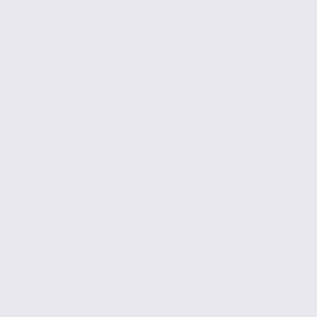
L'ISLE-D'ABEAU
85 m2
Réf. 38.100832
134 € / m2 / an