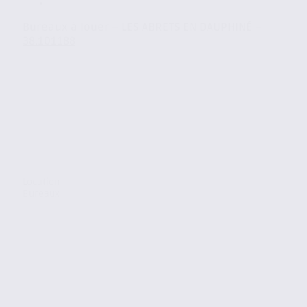
Bureaux à louer – LES ABRETS EN DAUPHINÉ –
38.101188
Location
Bureaux