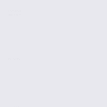
Location
Bureaux
PASSINS
193 m2