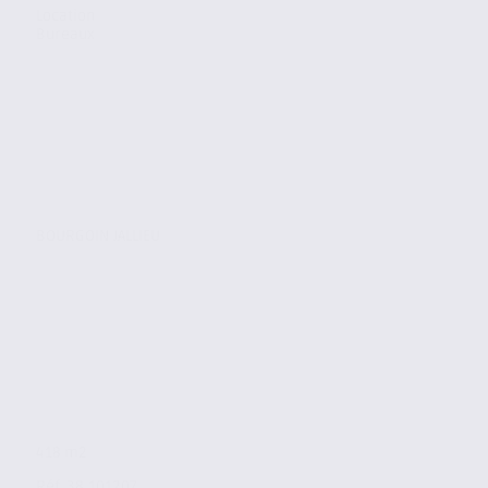
Location
Bureaux
BOURGOIN JALLIEU
418 m2
Réf. 38.101207