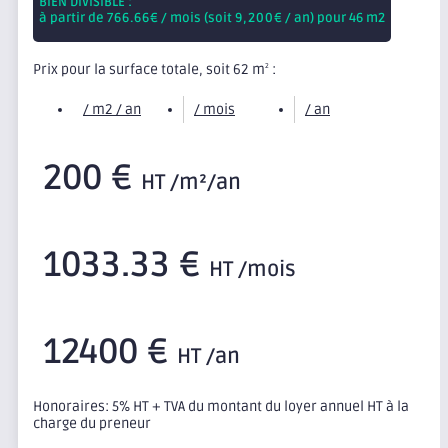
BIEN DIVISIBLE :
à partir de
766.66
€ / mois (soit
9,200
€ / an) pour 46 m2
Prix pour la surface totale, soit 62 m
:
2
/ m2 / an
/ mois
/ an
200 €
HT /m²/an
1033.33 €
HT /mois
12400 €
HT /an
Honoraires: 5% HT + TVA du montant du loyer annuel HT à la
charge du preneur