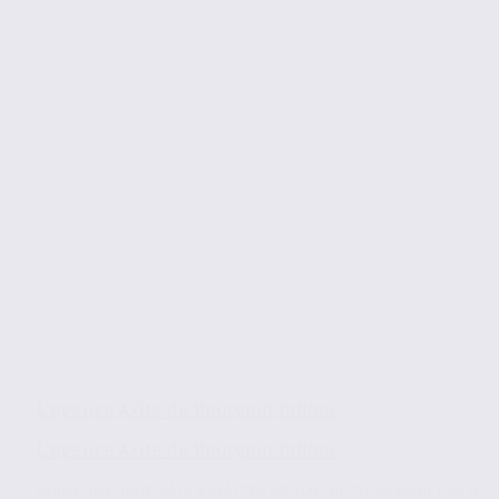
L’agence Axite de Bourgoin-Jallieu
L’agence Axite de Bourgoin-Jallieu
Axite CBRE Nord-Isère a été créé en 2007 et rayonne sur tout le