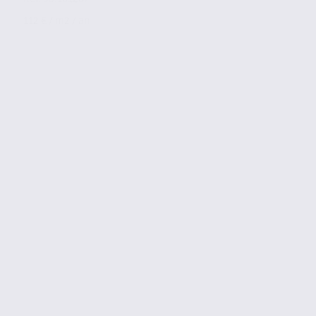
112 € / m2 / an