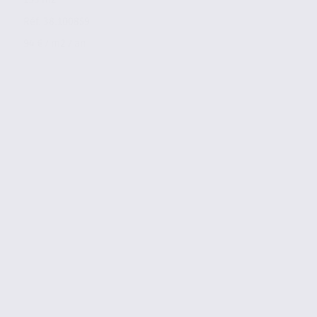
Réf. 38.100859
94 € / m2 / an