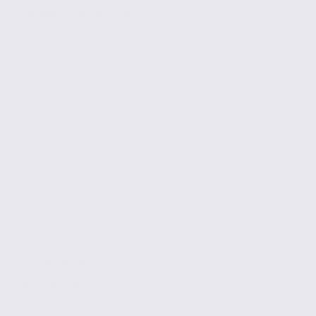
LES ABRETS EN DAUPHINÉ
de 265
à 552 m2
Réf. 38.101188
82 € / m2 / an