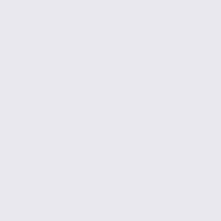
Location
Bureaux
BOURGOIN JALLIEU