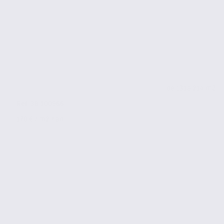
de 131
à 214 m2
Réf. 38.100986
170 € / m2 / an