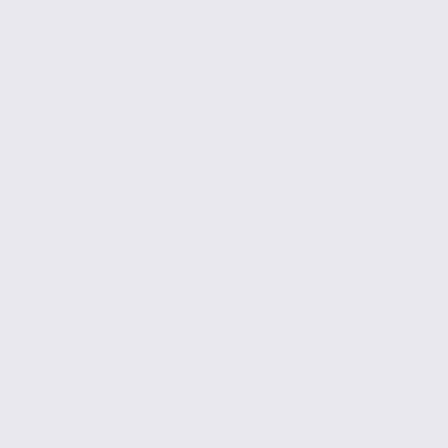
Location
Bureaux
L ISLE D ABEAU