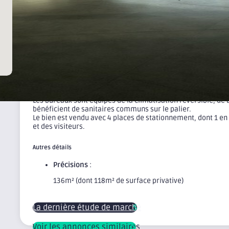
Les informations sur les risques auxquels ce bien est expos
Description
Situés au 5ᵉ étage de l'immeuble INEDY, ces bureaux dévelop
privative, et bénéficient d'un emplacement premium ainsi q
Les locaux se composent d'un open space, d'un espace fermé
d'une cuisine aménagée ouvrant sur un balcon d'environ 6 m
Les bureaux sont équipés de la climatisation réversible, de 
bénéficient de sanitaires communs sur le palier.
Le bien est vendu avec 4 places de stationnement, dont 1 en s
et des visiteurs.
Autres détails
Précisions
:
136m² (dont 118m² de surface privative)
La dernière étude de marché
Voir les annonces similaires