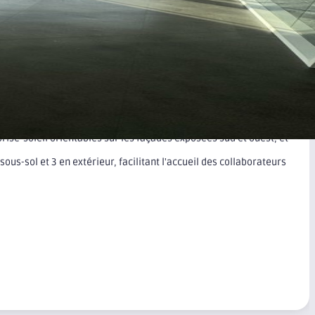
é sont disponibles sur
le site Géorisques
pent une surface totale de 136 m², dont 118 m² en surface
ue d'une excellente luminosité.
 pouvant accueillir un bureau ou une salle de réunion, ainsi que
², offrant une vue dégagée.
brise-soleil orientables sur les façades exposées sud et ouest, et
ous-sol et 3 en extérieur, facilitant l'accueil des collaborateurs