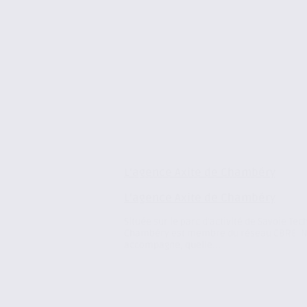
L’agence Axite de Chambéry
L’agence Axite de Chambéry
Située sur le parc d’activité de Savoie Tec
Chambéry est membre du réseau CBRE. No
accompagne, quelle...