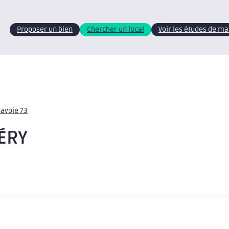
Proposer un bien
Chercher un local
Voir les études de m
Savoie 73
ÉRY