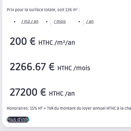
Prix pour la surface totale, soit 136 m
:
2
/ m2 / an
/ mois
/ an
200 €
HTHC /m²/an
2266.67 €
HTHC /mois
27200 €
HTHC /an
Honoraires: 15% HT + TVA du montant du loyer annuel HTHC à la ch
Plus d'infos