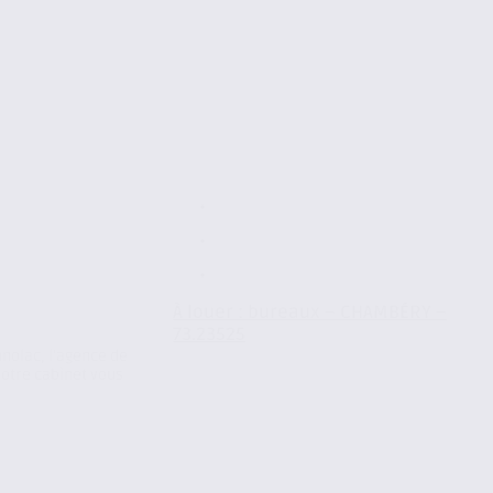
À louer : bureaux – CHAMBÉRY –
73.23525
hnolac, l’agence de
tre cabinet vous