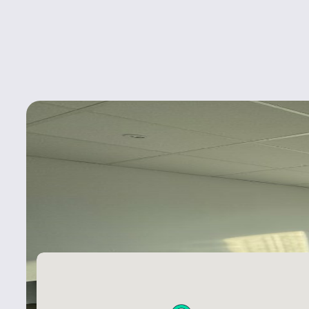
Emplacement
73000
CHAMBÉRY
Infos accès
: A 5mn de Voie Rapide Urbaine Synchro Bus 
arrêt "Coubertin" ligne 2 Gare accessible à pieds