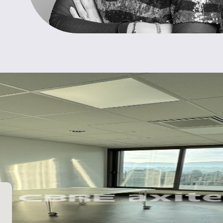
Informations
Type de locaux :
Surface totale :
:
Divisible :
Disponibilité :
Référence :