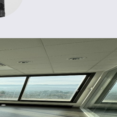
Bureaux
136 m
2
Non
Immédiate
73.23522