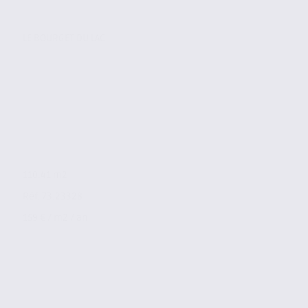
LE BOURGET DU LAC
110.41 m2
Réf. 73.23328
159 € / m2 / an