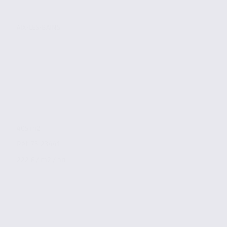
AIX-LES-BAINS
405 m2
Réf. 73.23441
222 € / m2 / an