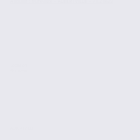
À louer : bureaux – ALBERTVILLE – 73.23622
Location
Bureaux
ALBERTVILLE