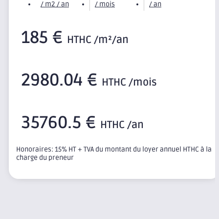
/ m2 / an
/ mois
/ an
185 €
HTHC /m²/an
2980.04 €
HTHC /mois
35760.5 €
HTHC /an
Honoraires: 15% HT + TVA du montant du loyer annuel HTHC à la
charge du preneur