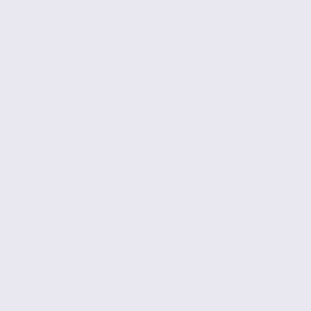
136 m2
Réf. 73.23522
200 € / m2 / an