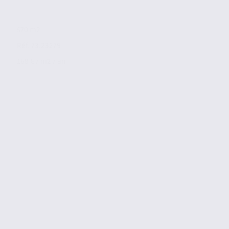
570 m2
Réf. 73.23279
168 € / m2 / an