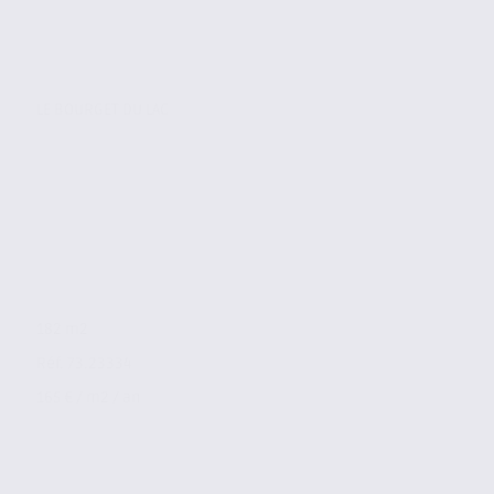
LE BOURGET DU LAC
182 m2
Réf. 73.23334
165 € / m2 / an