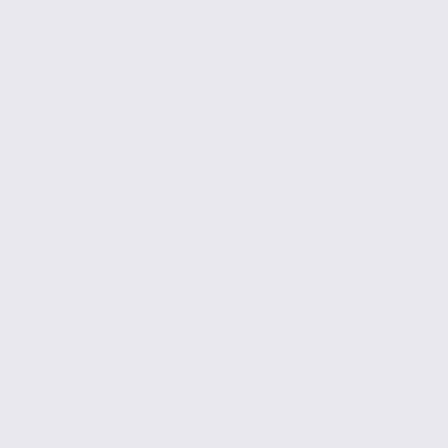
92 m2
Réf. 73.23622
193 € / m2 / an