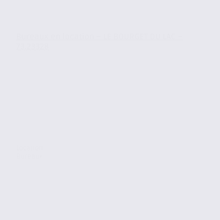
Bureaux en location – LE BOURGET DU LAC –
73.23328
Location
Bureaux