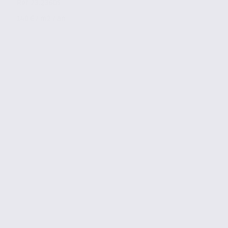
Réf. 73.23605
140 € / m2 / an