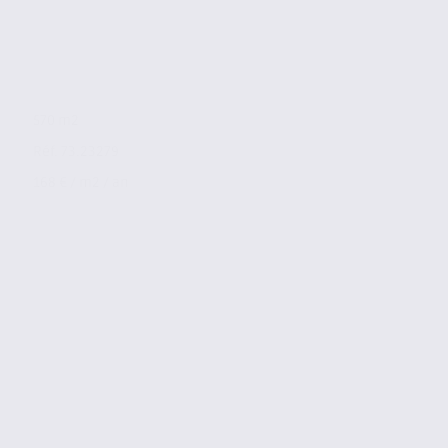
570 m2
Réf. 73.23279
168 € / m2 / an