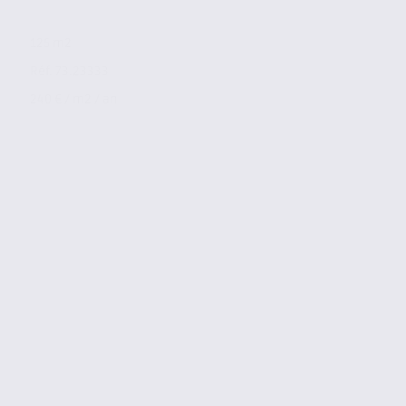
125 m2
Réf. 73.23333
240 € / m2 / an