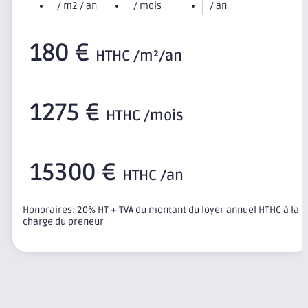
/ m2 / an
/ mois
/ an
180 €
HTHC /m²/an
1275 €
HTHC /mois
15300 €
HTHC /an
Honoraires: 20% HT + TVA du montant du loyer annuel HTHC à la
charge du preneur