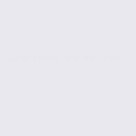
Location de bureaux – AIX-LES-BAINS – 73.23480
Location
Bureaux