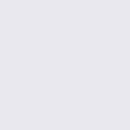
Location
Bureaux
MERY
247 m2