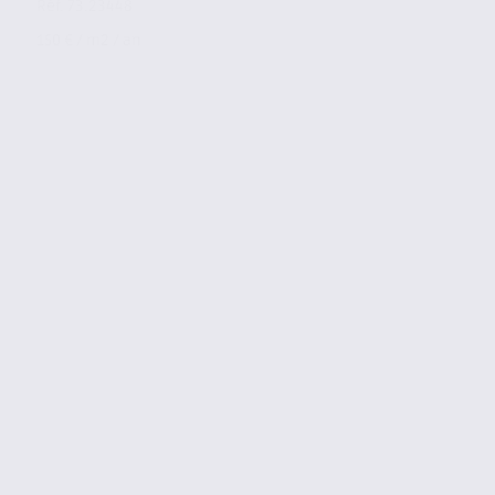
Réf. 73.23448
150 € / m2 / an