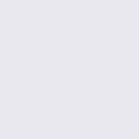
LE BOURGET DU LAC
181 m2
Réf. 73.22725
130 € / m2 / an