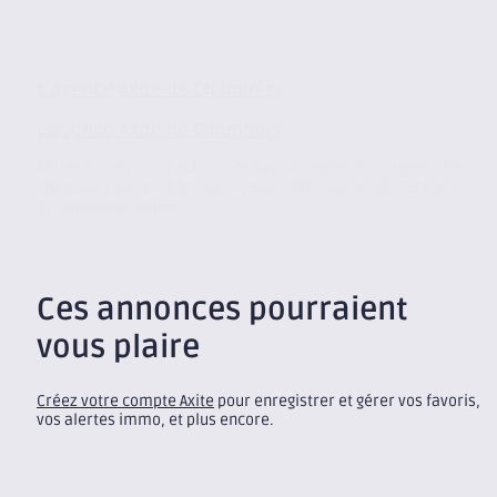
L’agence Axite de Chambéry
L’agence Axite de Chambéry
Située sur le parc d’activité de Savoie Technolac, l’agence de
Chambéry est membre du réseau CBRE. Notre cabinet vous
accompagne, quelle...
Ces annonces pourraient
vous plaire
Créez votre compte Axite
pour enregistrer et gérer vos favoris,
vos alertes immo, et plus encore.