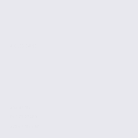
AIX-LES-BAINS
243.87 m2
Réf. 73.23480
221 € / m2 / an