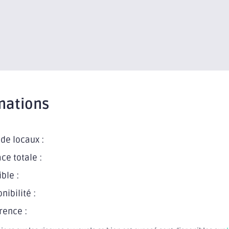
mations
de locaux :
ce totale :
ible :
nibilité :
rence :