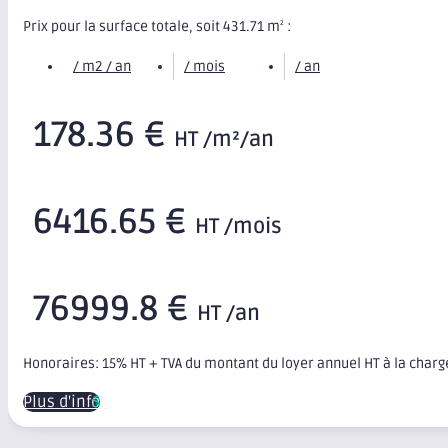
Prix pour la surface totale, soit 431.71 m
:
2
/ m2 / an
/ mois
/ an
178.36 €
HT /m²/an
6416.65 €
HT /mois
76999.8 €
HT /an
Honoraires: 15% HT + TVA du montant du loyer annuel HT à la char
Plus d'infos