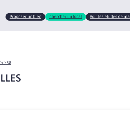
Proposer un bien
Chercher un local
Voir les études de m
sère 38
OLLES