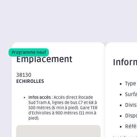
Programme neuf
Emplacement
Infor
38130
ECHIROLLES
Type 
Surfa
Infos accès
: Accès direct Rocade
Sud Tram A, lignes de bus C7 et 68 à
Divis
500 mètres (6 min à pied). Gare TER
d'Echirolles à 900 mètres (11 min à
Dispo
pied).
Réfé