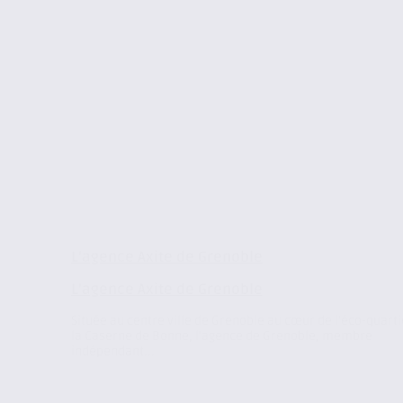
L’agence Axite de Grenoble
L’agence Axite de Grenoble
Située au centre ville de Grenoble au cœur de l’éco-quarti
la Caserne de Bonne, l’agence de Grenoble, membre
indépendant...