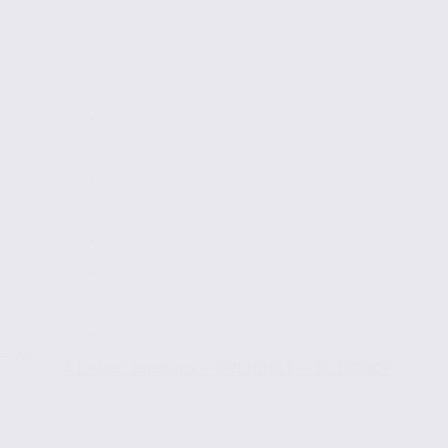
er de
À louer : bureaux – GRENOBLE – 38.100307