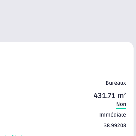
Bureaux
431.71 m
2
Non
Immédiate
38.99208