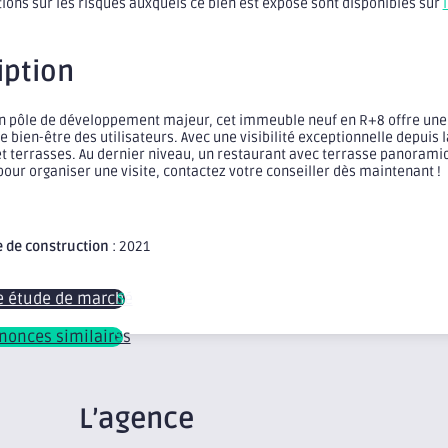
ions sur les risques auxquels ce bien est exposé sont disponibles sur
iption
un pôle de développement majeur, cet immeuble neuf en R+8 offre une 
e bien-être des utilisateurs. Avec une visibilité exceptionnelle depuis
et terrasses. Au dernier niveau, un restaurant avec terrasse panoramiq
our organiser une visite, contactez votre conseiller dès maintenant !
 de construction
: 2021
e étude de marché
nnonces similaires
L’agence