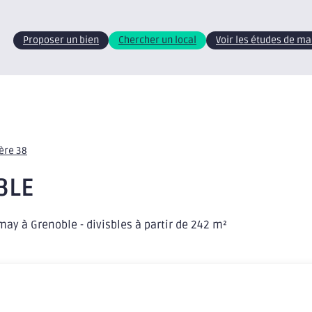
Proposer un bien
Chercher un local
Voir les études de m
sère 38
BLE
ay à Grenoble - divisbles à partir de 242 m²