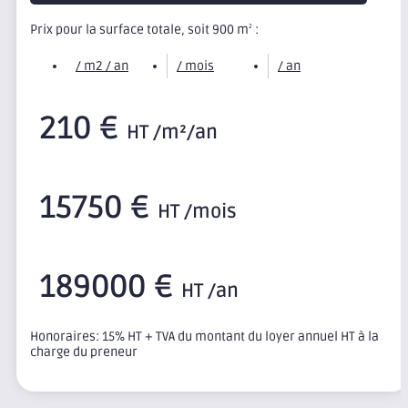
Prix pour la surface totale, soit 900 m
:
2
/ m2 / an
/ mois
/ an
210 €
HT /m²/an
15750 €
HT /mois
189000 €
HT /an
Honoraires: 15% HT + TVA du montant du loyer annuel HT à la
charge du preneur