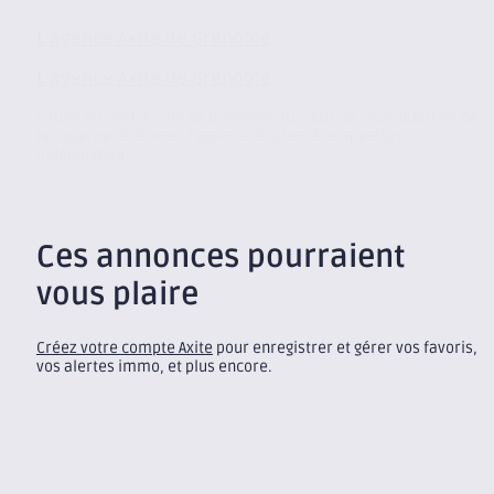
L’agence Axite de Grenoble
L’agence Axite de Grenoble
Située au centre ville de Grenoble au cœur de l’éco-quartier de
la Caserne de Bonne, l’agence de Grenoble, membre
indépendant...
Ces annonces pourraient
vous plaire
Créez votre compte Axite
pour enregistrer et gérer vos favoris,
vos alertes immo, et plus encore.