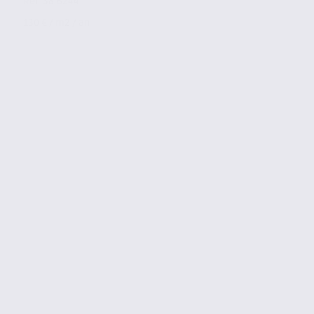
Réf. 38.6244
130 € / m2 / an