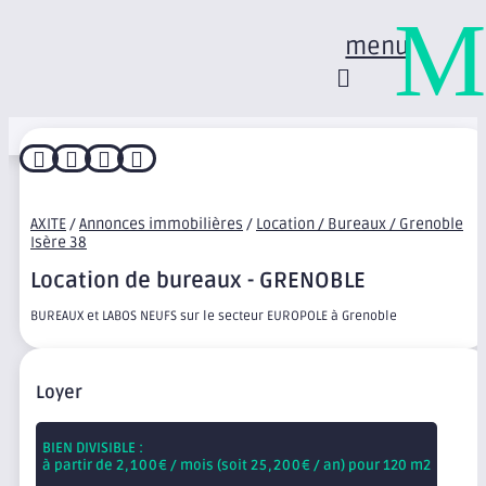
M
menu




AXITE
/
Annonces immobilières
/
Location / Bureaux / Grenoble
Isère 38
Location de bureaux - GRENOBLE
BUREAUX et LABOS NEUFS sur le secteur EUROPOLE à Grenoble
Loyer
BIEN DIVISIBLE :
à partir de
2,100
€ / mois (soit
25,200
€ / an) pour 120 m2