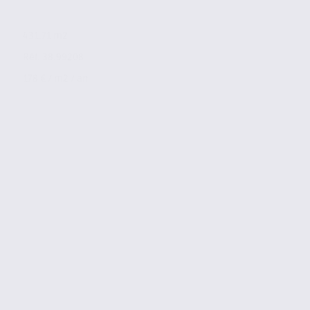
431.71 m2
Réf. 38.99208
178 € / m2 / an