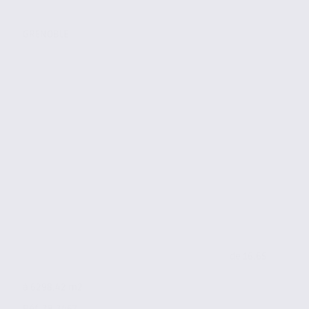
GRENOBLE
de 16.65
à 6298.42 m2
Réf. 38.3467