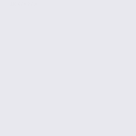
110 € / m2 / an