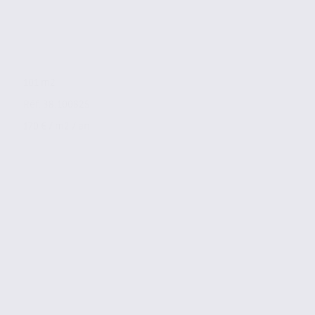
101 m2
Réf. 38.100825
170 € / m2 / an