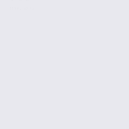
110 € / m2 / an