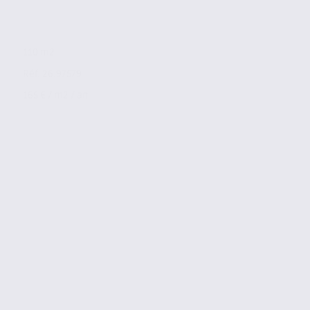
110 m2
Réf. 26.97579
165 € / m2 / an