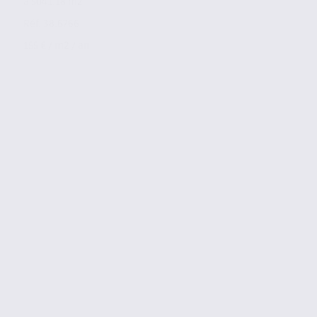
à 5041.18 m2
Réf. 38.6766
155 € / m2 / an