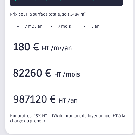
Prix pour la surface totale, soit 5484 m
:
2
/ m2 / an
/ mois
/ an
180 €
HT /m²/an
82260 €
HT /mois
987120 €
HT /an
Honoraires: 15% HT + TVA du montant du loyer annuel HT à la
charge du preneur