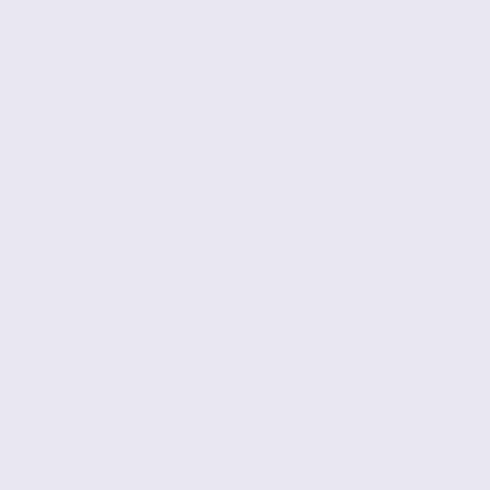
MEYLAN
720 m2
Réf. 38.100771
110 € / m2 / an