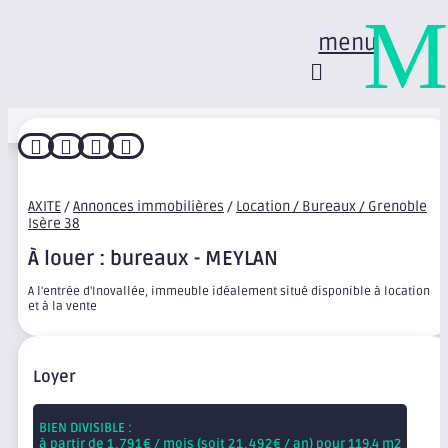
M
menu




AXITE
/
Annonces immobilières
/
Location / Bureaux / Grenoble
Isère 38
À louer : bureaux - MEYLAN
A l'entrée d'Inovallée, immeuble idéalement situé disponible à location
et à la vente
Loyer
BIEN DIVISIBLE :
à partir de
1,791
€ / mois (soit
21,492
€ / an) pour 119.4 m2