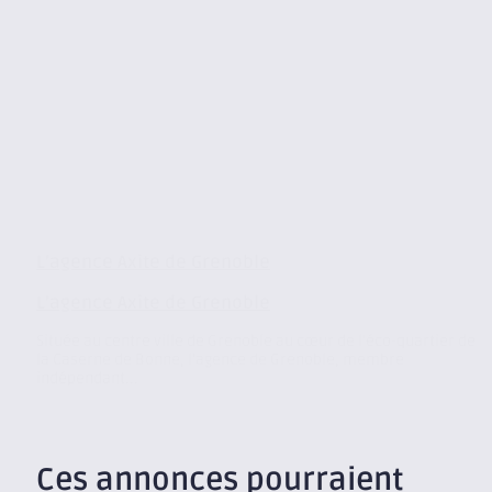
L’agence Axite de Grenoble
L’agence Axite de Grenoble
Située au centre ville de Grenoble au cœur de l’éco-quartier de
la Caserne de Bonne, l’agence de Grenoble, membre
indépendant...
Ces annonces pourraient