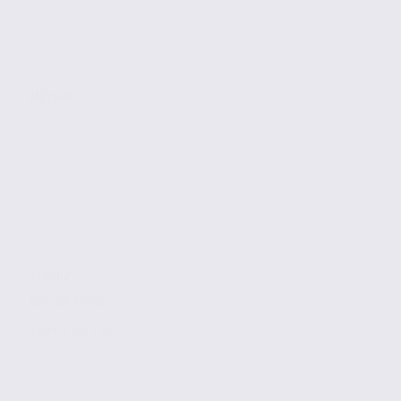
MEYLAN
110 m2
Réf. 38.99756
120 € / m2 / an