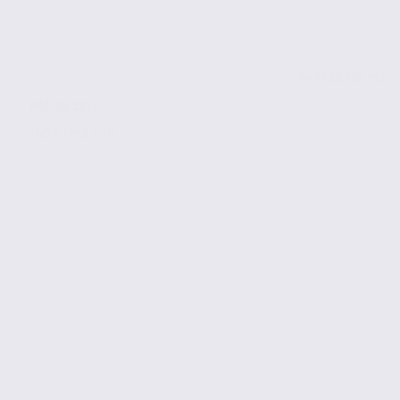
de 361
à 752 m2
Réf. 38.5917
140 € / m2 / an