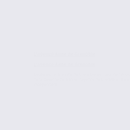
L’agence Axite de Grenoble
L’agence Axite de Grenoble
Située au centre ville de Grenoble au cœur de l’éco-
de la Caserne de Bonne, l’agence de Grenoble, me
indépendant...