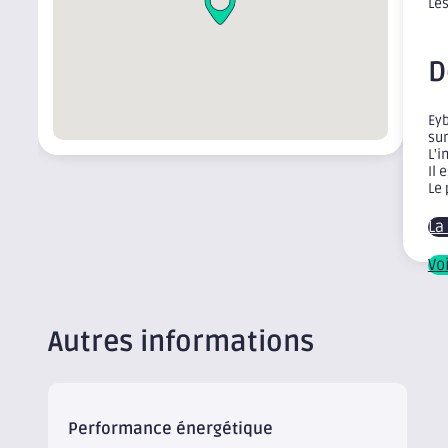
Les
D
Eyb
sur
L'
Il 
Le 
La
Vo
Autres informations
Performance énergétique