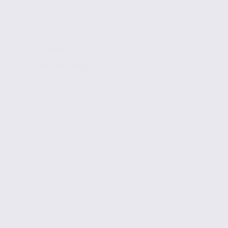
298 m2
Réf. 38.101201
115 € / m2 / an