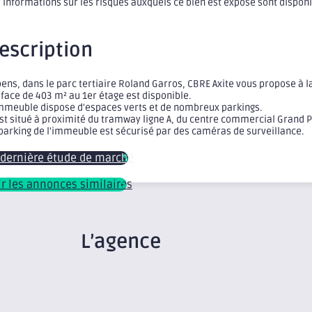
 informations sur les risques auxquels ce bien est exposé sont dispon
escription
ens, dans le parc tertiaire Roland Garros, CBRE Axite vous propose à 
face de 403 m² au 1er étage est disponible.
immeuble dispose d'espaces verts et de nombreux parkings.
est situé à proximité du tramway ligne A, du centre commercial Grand 
parking de l'immeuble est sécurisé par des caméras de surveillance.
 dernière étude de marché
ir les annonces similaires
L’agence