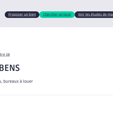
Proposer un bien
Chercher un local
Voir les études de m
sère 38
YBENS
s, bureaux à louer