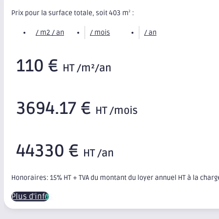
Prix pour la surface totale, soit 403 m
:
2
/ m2 / an
/ mois
/ an
110 €
HT /m²/an
3694.17 €
HT /mois
44330 €
HT /an
Honoraires: 15% HT + TVA du montant du loyer annuel HT à la char
Plus d'infos