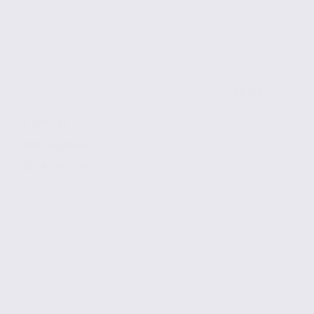
de 753
à 1506 m2
Réf. 38.100461
161 € / m2 / an