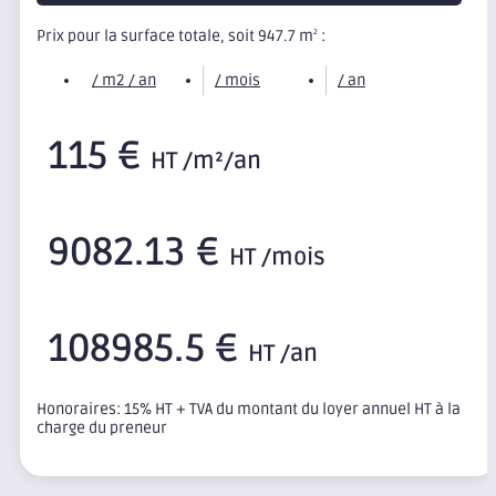
Prix pour la surface totale, soit 947.7 m
:
2
/ m2 / an
/ mois
/ an
115 €
HT /m²/an
9082.13 €
HT /mois
108985.5 €
HT /an
Honoraires: 15% HT + TVA du montant du loyer annuel HT à la
charge du preneur