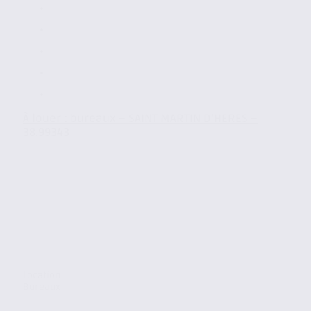
À louer : bureaux – SAINT MARTIN D’HERES –
38.99343
Location
Bureaux