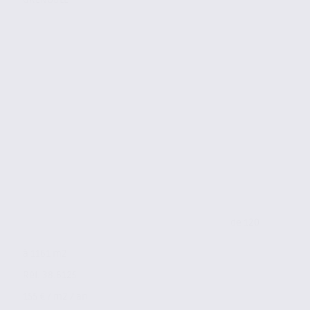
de 120
à 1161 m2
Réf. 38.6125
155 € / m2 / an