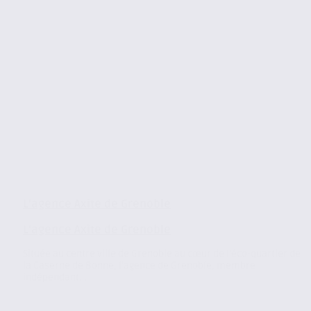
L’agence Axite de Grenoble
L’agence Axite de Grenoble
Située au centre ville de Grenoble au cœur de l’éco-quartier de
la Caserne de Bonne, l’agence de Grenoble, membre
indépendant...