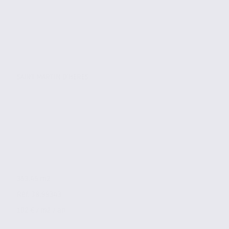
SAINT MARTIN D'HERES
353.45 m2
Réf. 38.99343
102 € / m2 / an