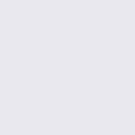
à 5460.25 m2
Réf. 38.2893
145 € / m2 / an