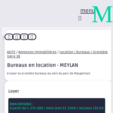
M
menu




AXITE
/
Annonces immobilières
/
Location / Bureaux / Grenoble
Isère 38
Bureaux en location - MEYLAN
A louer ou à vendre bureaux au sein du parc de Maupertuis
Loyer
BIEN DIVISIBLE :
à partir de
1,274.58
€ / mois (soit
15,295
€ / an) pour 133 m2