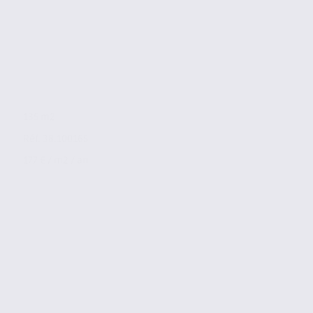
135 m2
Réf. 38.100165
177 € / m2 / an