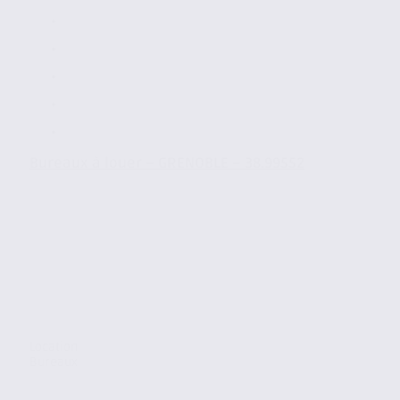
Bureaux à louer – GRENOBLE – 38.99552
Location
Bureaux