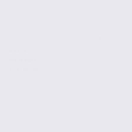
de 113
à 1121 m2
Réf. 38.98283
135 € / m2 / an