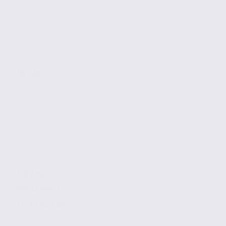
MEYLAN
170.2 m2
Réf. 38.99931
135 € / m2 / an