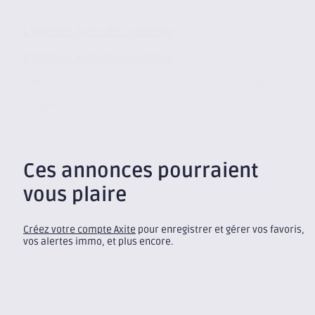
L’agence Axite de Grenoble
L’agence Axite de Grenoble
Située au centre ville de Grenoble au cœur de l’éco-quartier de
la Caserne de Bonne, l’agence de Grenoble, membre
indépendant...
Ces annonces pourraient
vous plaire
Créez votre compte Axite
pour enregistrer et gérer vos favoris,
vos alertes immo, et plus encore.