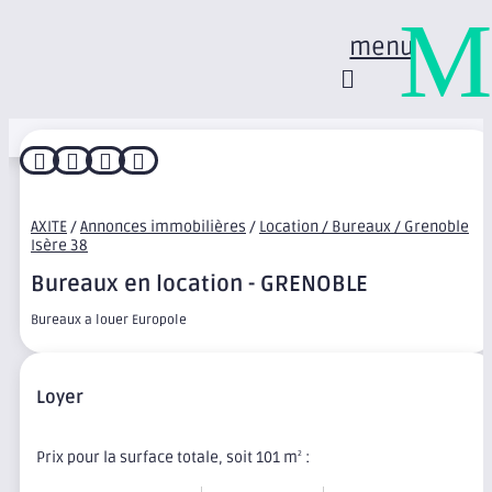
M
menu




AXITE
/
Annonces immobilières
/
Location / Bureaux / Grenoble
Isère 38
Bureaux en location - GRENOBLE
Bureaux a louer Europole
Loyer
Prix pour la surface totale, soit 101 m
:
2