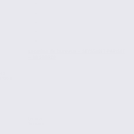
Location de bureaux – SEYSSINET-PARISET
– 38.100929
éco-
enoble,
Location
Bureaux