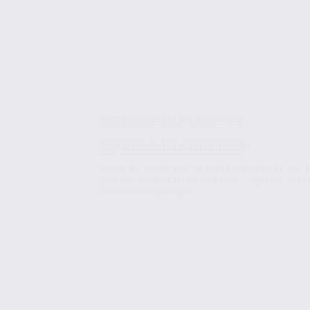
L’agence Axite de Grenoble
L’agence Axite de Grenoble
Située au centre ville de Grenoble au cœur de l’
quartier de la Caserne de Bonne, l’agence de Gr
membre indépendant...