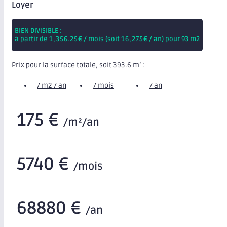
Loyer
BIEN DIVISIBLE :
à partir de
1,356.25
€ / mois (soit
16,275
€ / an) pour 93 m2
Prix pour la surface totale, soit 393.6 m
:
2
/ m2 / an
/ mois
/ an
175 €
/m²/an
5740 €
/mois
68880 €
/an