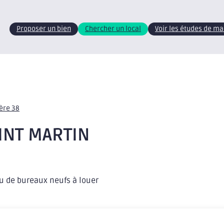
Proposer un bien
Chercher un local
Voir les études de m
sère 38
AINT MARTIN
u de bureaux neufs à louer