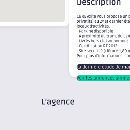
Description
CBRE Axite vous propose un 
privatifs) au 2ᵉ et dernier 
locaux d'activités.
- Parking disponible
- À proximité du tram, du c
- Livrés hors cloisonnement
- Certification RT 2012
- Site sécurisé (clôture 1,80 
Pour plus d'informations, co
La dernière étude de ma
Voir les annonces simila
L’agence