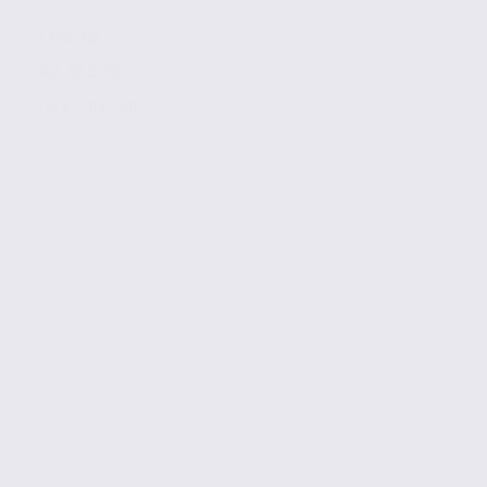
à 264 m2
Réf. 38.2170
115 € / m2 / an