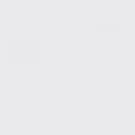
de 42.67
à 475.48 m2
Réf. 38.99871
145 € / m2 / an