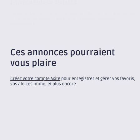
L’agence Axite de Grenoble
Située au centre ville de Grenoble au cœur de l’éco-quartier de
la Caserne de Bonne, l’agence de Grenoble, membre
indépendant...
Ces annonces pourraient
vous plaire
Créez votre compte Axite
pour enregistrer et gérer vos favoris,
vos alertes immo, et plus encore.