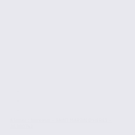
À louer : bureaux – SAINT MARTIN D’HERES –
38.100741