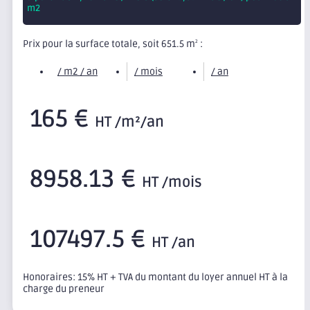
m2
Prix pour la surface totale, soit 651.5 m
:
2
/ m2 / an
/ mois
/ an
165 €
HT /m²/an
8958.13 €
HT /mois
107497.5 €
HT /an
Honoraires: 15% HT + TVA du montant du loyer annuel HT à la
charge du preneur