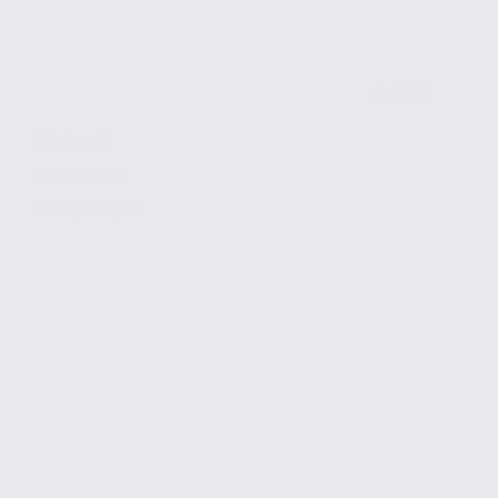
de 119.4
à 5484 m2
Réf. 38.6386
180 € / m2 / an