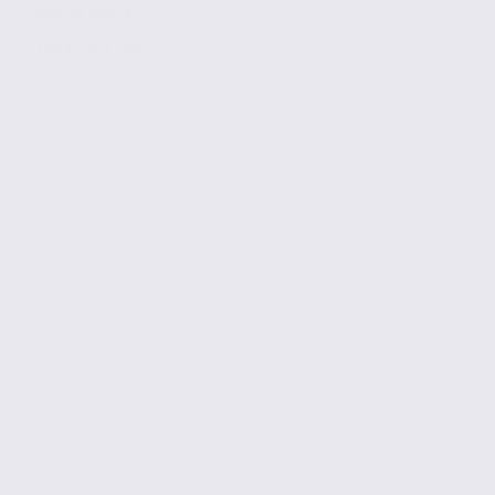
Réf. 38.98653
140 € / m2 / an