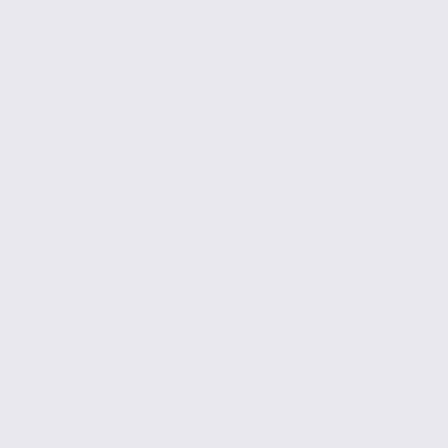
de 93
à 393.6 m2
Réf. 38.100741
175 € / m2 / an