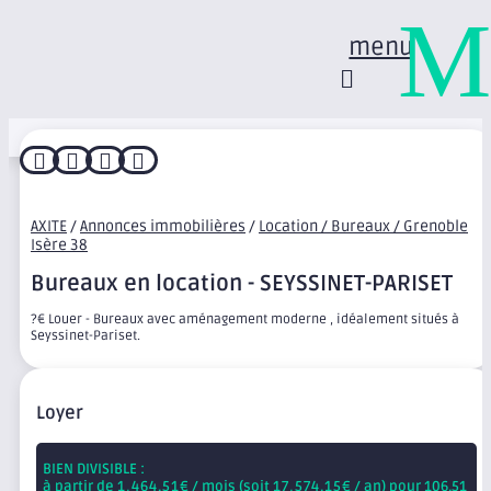
M
menu




AXITE
/
Annonces immobilières
/
Location / Bureaux / Grenoble
Isère 38
Bureaux en location - SEYSSINET-PARISET
?€ Louer - Bureaux avec aménagement moderne , idéalement situés à
Seyssinet-Pariset.
Loyer
BIEN DIVISIBLE :
à partir de
1,464.51
€ / mois (soit
17,574.15
€ / an) pour 106.51