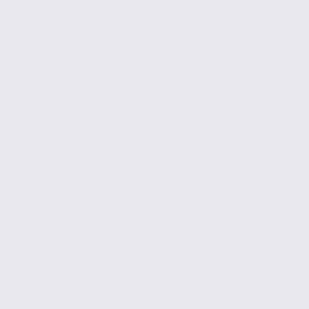
de 123.06
à 780.46 m2
Réf. 38.99350
180 € / m2 / an