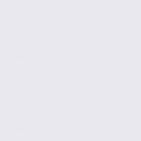
EYBENS
403 m2
Réf. 38.2432
110 € / m2 / an