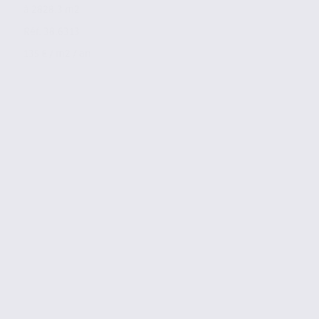
à 2828.3 m2
Réf. 38.6313
135 € / m2 / an