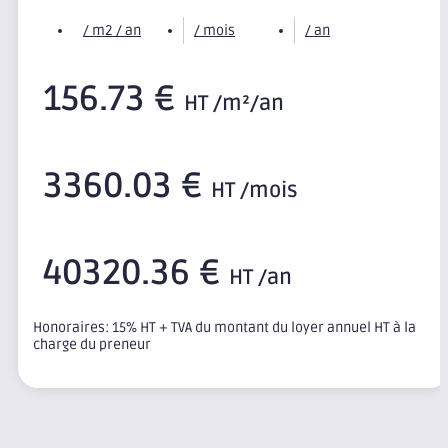
/ m2 / an
/ mois
/ an
156.73 €
HT /m²/an
3360.03 €
HT /mois
40320.36 €
HT /an
Honoraires: 15% HT + TVA du montant du loyer annuel HT à la
charge du preneur