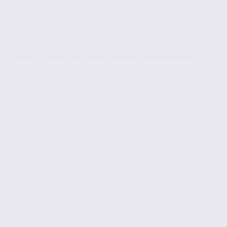
Bureaux à louer – MONTBONNOT SAINT MARTIN –
38.6313
Location
Bureaux