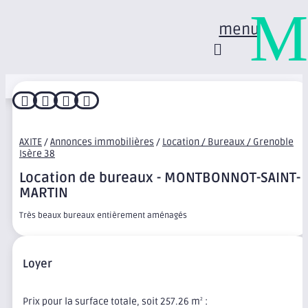
M
menu




AXITE
/
Annonces immobilières
/
Location / Bureaux / Grenoble
Isère 38
Location de bureaux - MONTBONNOT-SAINT-
MARTIN
Très beaux bureaux entièrement aménagés
Loyer
Prix pour la surface totale, soit 257.26 m
:
2