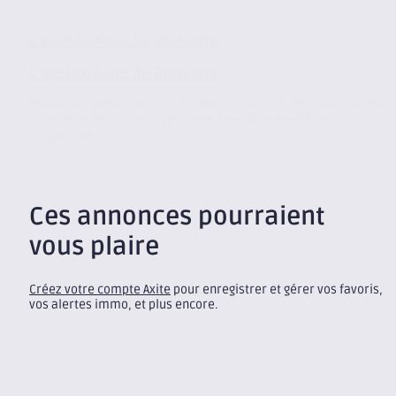
L’agence Axite de Grenoble
L’agence Axite de Grenoble
Située au centre ville de Grenoble au cœur de l’éco-quartier de
la Caserne de Bonne, l’agence de Grenoble, membre
indépendant...
Ces annonces pourraient
vous plaire
Créez votre compte Axite
pour enregistrer et gérer vos favoris,
vos alertes immo, et plus encore.