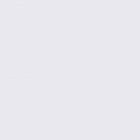
GRENOBLE
230 m2
Réf. 38.6403
157 € / m2 / an