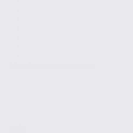
À louer : bureaux – EYBENS – 38.2432
Location
Bureaux