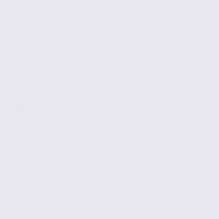
431.71 m2
Réf. 38.99208
178 € / m2 / an