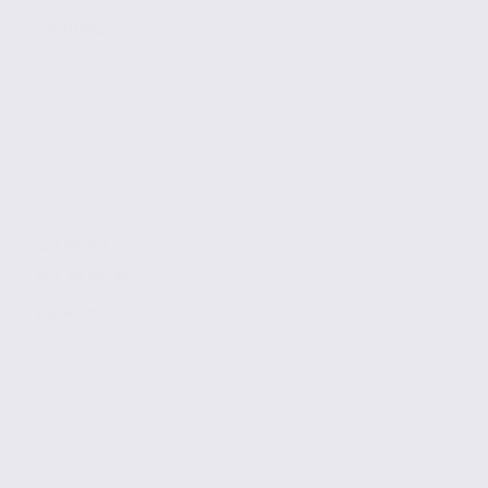
GRENOBLE
221.86 m2
Réf. 38.99589
297 € / m2 / an