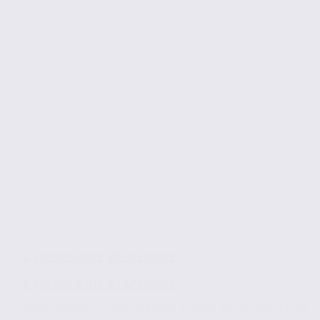
L’agence Axite de Grenoble
L’agence Axite de Grenoble
Située au centre ville de Grenoble au cœur de l’éco-quartier de