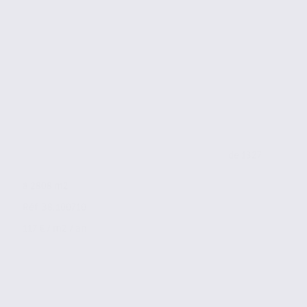
de 1327
à 2808 m2
Réf. 38.100710
117 € / m2 / an