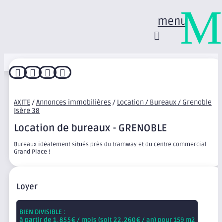
M
menu




AXITE
/
Annonces immobilières
/
Location / Bureaux / Grenoble
Isère 38
Location de bureaux - GRENOBLE
Bureaux idéalement situés près du tramway et du centre commercial
Grand Place !
Loyer
BIEN DIVISIBLE :
à partir de
1,855
€ / mois (soit
22,260
€ / an) pour 159 m2