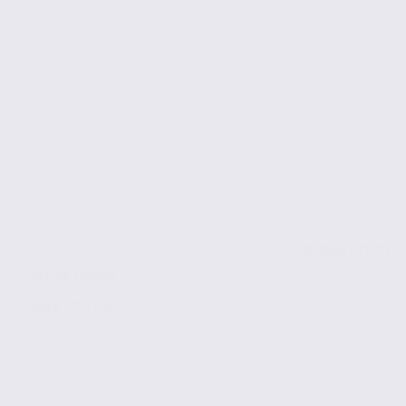
de 140
à 371 m2
Réf. 38.100489
180 € / m2 / an