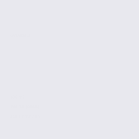
GRENOBLE
100 m2
Réf. 38.100662
210 € / m2 / an