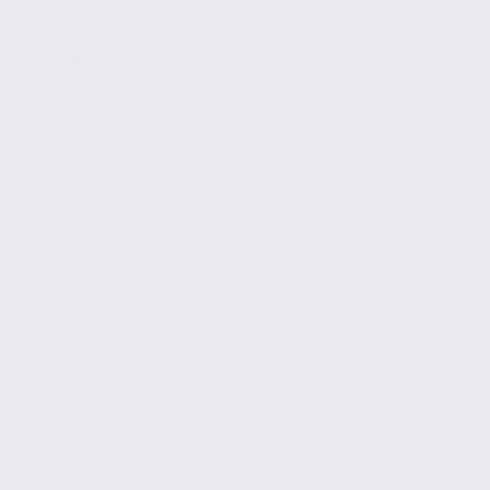
191 m2
Réf. 38.101186
115 € / m2 / an