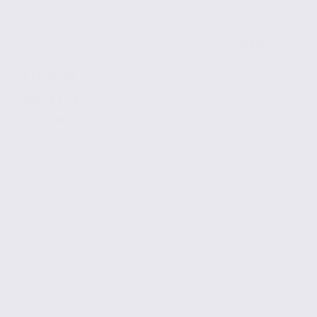
de 254
à 517.04 m2
Réf. 38.2718
135 € / m2 / an