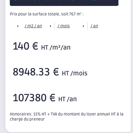
Prix pour la surface totale, soit 767 m
:
2
/ m2 / an
/ mois
/ an
140 €
HT /m²/an
8948.33 €
HT /mois
107380 €
HT /an
Honoraires: 15% HT + TVA du montant du loyer annuel HT à la
charge du preneur