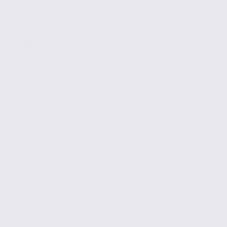
de 216.93
à 3010 m2
Réf. 38.98912
195 € / m2 / an