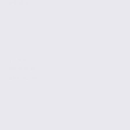
GRENOBLE
221.86 m2
Réf. 38.99589
297 € / m2 / an