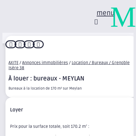
M
menu




AXITE
/
Annonces immobilières
/
Location / Bureaux / Grenoble
Isère 38
À louer : bureaux - MEYLAN
Bureaux à la location de 170 m² sur Meylan
Loyer
Prix pour la surface totale, soit 170.2 m
:
2