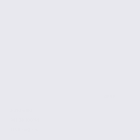
de 93
à 393.6 m2
Réf. 38.100741
175 € / m2 / an