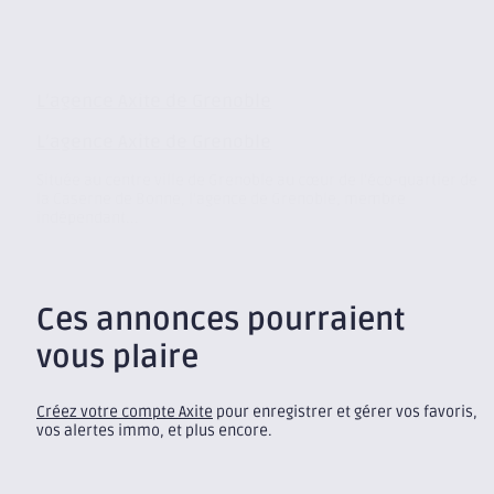
L’agence Axite de Grenoble
L’agence Axite de Grenoble
Située au centre ville de Grenoble au cœur de l’éco-quartier de
la Caserne de Bonne, l’agence de Grenoble, membre
indépendant...
Ces annonces pourraient
vous plaire
Créez votre compte Axite
pour enregistrer et gérer vos favoris,
vos alertes immo, et plus encore.