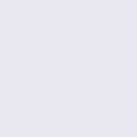
Location
Bureaux
GRENOBLE