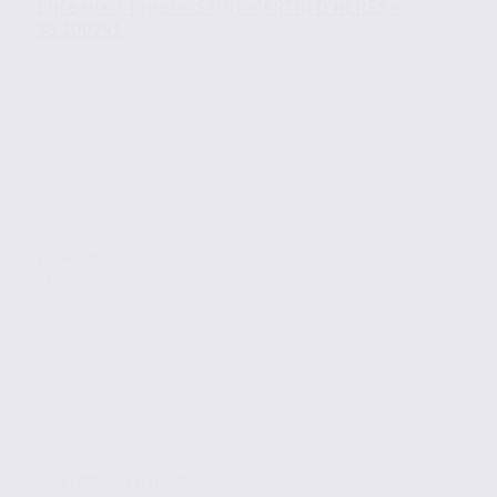
Bureaux à louer – SAINT MARTIN D’HERES –
38.100741
Location
Bureaux
SAINT MARTIN D'HERES