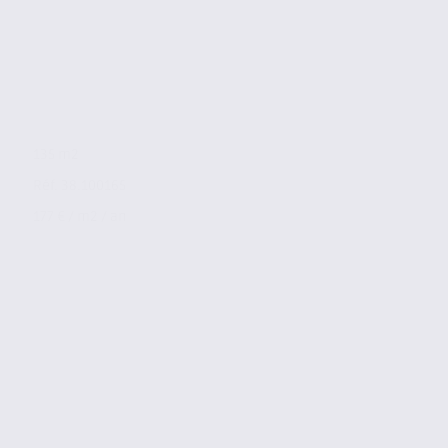
135 m2
Réf. 38.100165
177 € / m2 / an