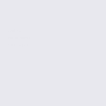
2260 m2
Réf. 38.100793
150 € / m2 / an