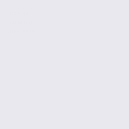
122.05 m2
Réf. 38.6237
195 € / m2 / an