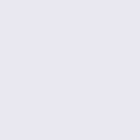
GRENOBLE
de 129
à 4365 m2
Réf. 38.100785