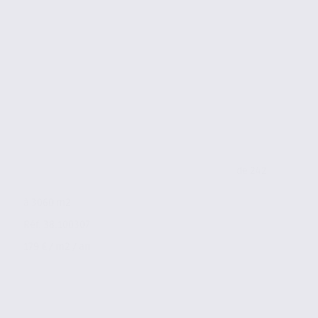
de 242
à 3060 m2
Réf. 38.100307
179 € / m2 / an