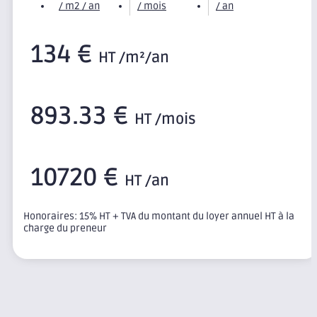
/ m2 / an
/ mois
/ an
134 €
HT /m²/an
893.33 €
HT /mois
10720 €
HT /an
Honoraires: 15% HT + TVA du montant du loyer annuel HT à la
charge du preneur