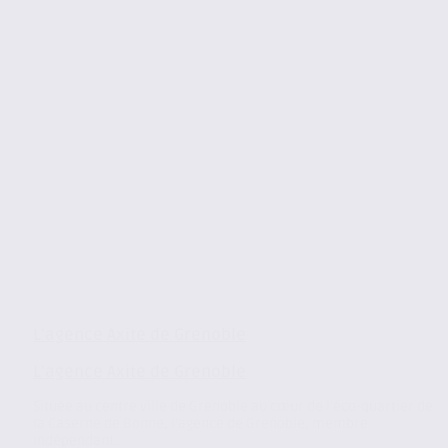
L’agence Axite de Grenoble
L’agence Axite de Grenoble
Située au centre ville de Grenoble au cœur de l’éco-quartier de
la Caserne de Bonne, l’agence de Grenoble, membre
indépendant...