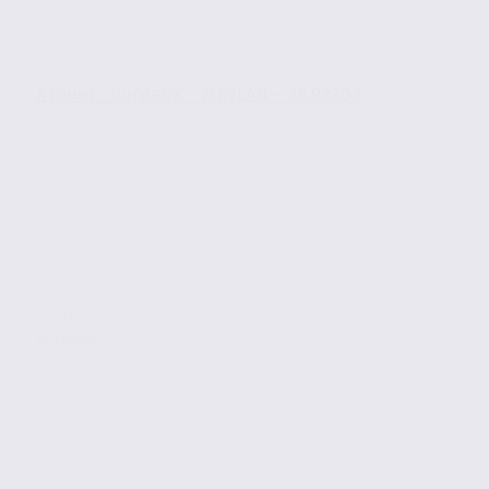
À louer : bureaux – MEYLAN – 38.98203
Location
Bureaux