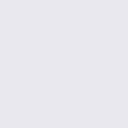
MEYLAN
de 167
à 750 m2
Réf. 38.98203
110 € / m2 / an