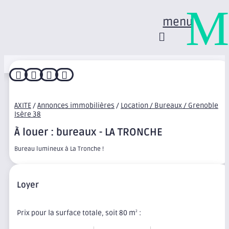
M
menu




AXITE
/
Annonces immobilières
/
Location / Bureaux / Grenoble
Isère 38
À louer : bureaux - LA TRONCHE
Bureau lumineux à La Tronche !
Loyer
Prix pour la surface totale, soit 80 m
:
2