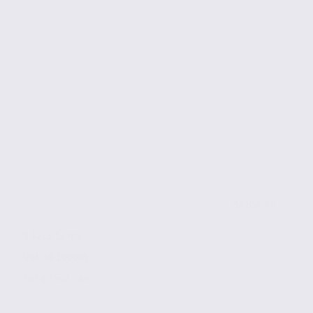
de 854.44
à 4273.53 m2
Réf. 38.100045
145 € / m2 / an