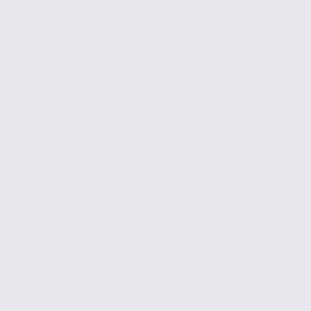
Réf. 38.98724
115 € / m2 / an