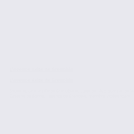
L’agence Axite de Grenoble
L’agence Axite de Grenoble
Située au centre ville de Grenoble au cœur de l’éco-quartier de la
Caserne de Bonne, l’agence de Grenoble, membre indépendant..