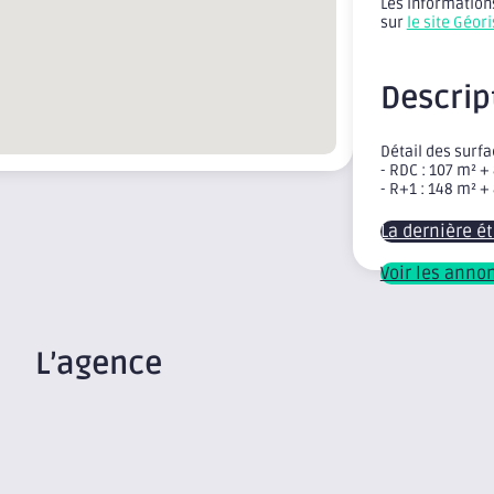
Les informations
sur
le site Géor
Descrip
Détail des surfa
- RDC : 107 m² 
- R+1 : 148 m² 
La dernière é
Voir les anno
L’agence