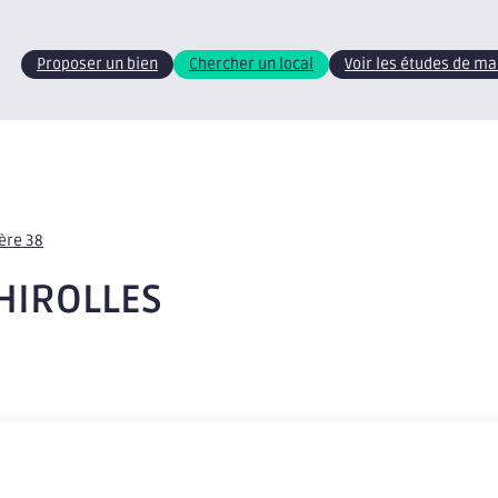
Proposer un bien
Chercher un local
Voir les études de m
sère 38
CHIROLLES