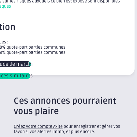
 sur les risques auxquels ce bien est exposé sont disponibles
isques
tion
ces :
+ 8% quote-part parties communes
+ 8% quote-part parties communes
tude de marché
nces similaires
Ces annonces pourraient
vous plaire
Créez votre compte Axite
pour enregistrer et gérer vos
favoris, vos alertes immo, et plus encore.