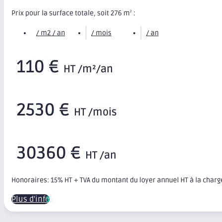
Prix pour la surface totale, soit 276 m
:
2
/ m2 / an
/ mois
/ an
110 €
HT /m²/an
2530 €
HT /mois
30360 €
HT /an
Honoraires: 15% HT + TVA du montant du loyer annuel HT à la char
Plus d'infos