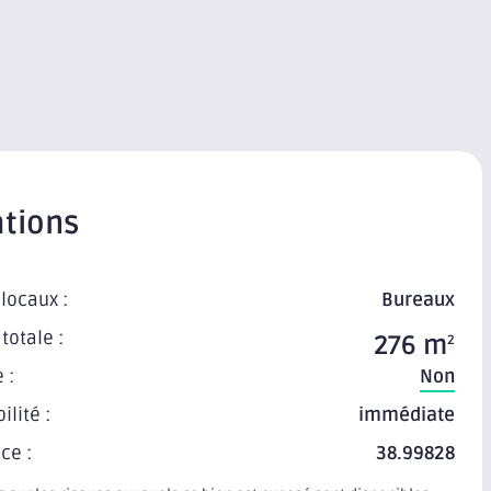
tions
locaux :
Bureaux
totale :
276 m
2
 :
Non
ilité :
immédiate
ce :
38.99828