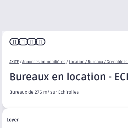




AXITE
/
Annonces immobilières
/
Location / Bureaux / Grenoble I
Bureaux en location - E
Bureaux de 276 m² sur Echirolles
Loyer