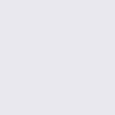
990 m2
Réf. 38.101129
50 € / m2 / an