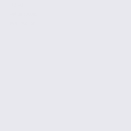
162 m2
Réf. 38.100085
96 € / m2 / an