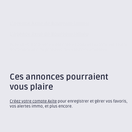
L’agence Axite de Bourgoin-Jallieu
L’agence Axite de Bourgoin-Jallieu
Axite CBRE Nord-Isère a été créé en 2007 et rayonne sur tout le
Nord-Isère afin de proposer des solutions adaptées...
Ces annonces pourraient
vous plaire
Créez votre compte Axite
pour enregistrer et gérer vos favoris,
vos alertes immo, et plus encore.