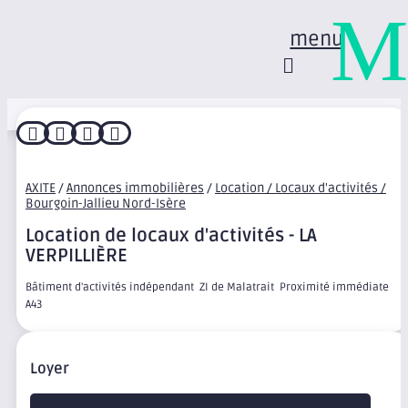
M
menu




AXITE
/
Annonces immobilières
/
Location / Locaux d'activités /
Bourgoin-Jallieu Nord-Isère
Location de locaux d'activités - LA
VERPILLIÈRE
Bâtiment d'activités indépendant  ZI de Malatrait  Proximité immédiate
A43
Loyer