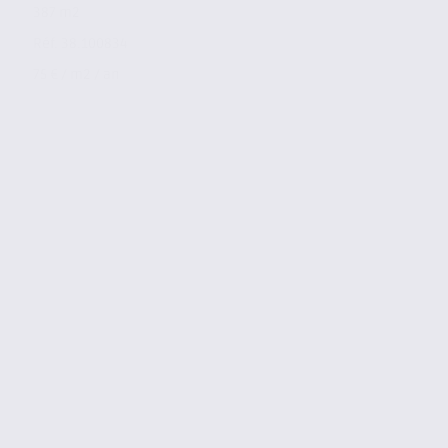
387 m2
Réf. 38.100834
75 € / m2 / an