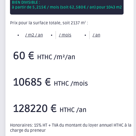
BIEN DIVISIBLE :
à partir de
5,215
€ / mois (soit
62,580
€ / an) pour 1043 m2
Prix pour la surface totale, soit 2137 m
:
2
/ m2 / an
/ mois
/ an
60 €
HTHC /m²/an
10685 €
HTHC /mois
128220 €
HTHC /an
Honoraires: 15% HT + TVA du montant du loyer annuel HTHC à la
charge du preneur