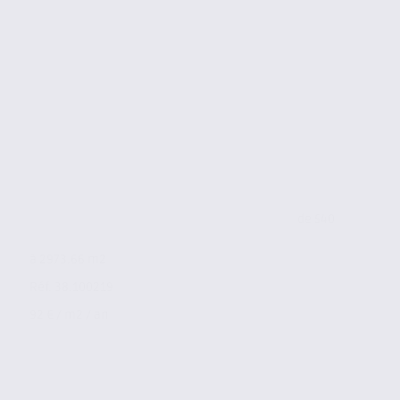
de 540
à 2973.66 m2
Réf. 38.100219
92 € / m2 / an