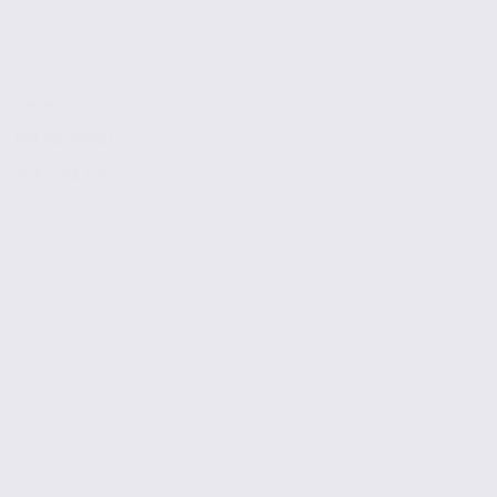
495 m2
Réf. 38.99040
95 € / m2 / an