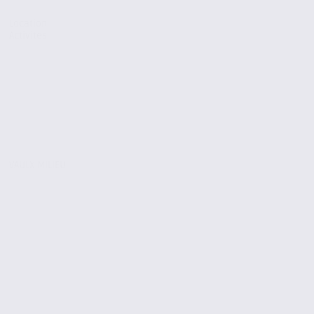
Location
Activites
VAULX MILIEU