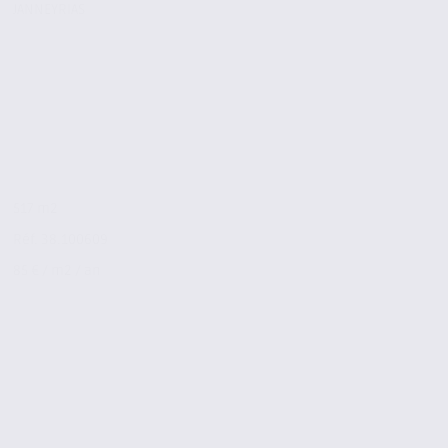
JANNEYRIAS
517 m2
Réf. 38.100609
85 € / m2 / an