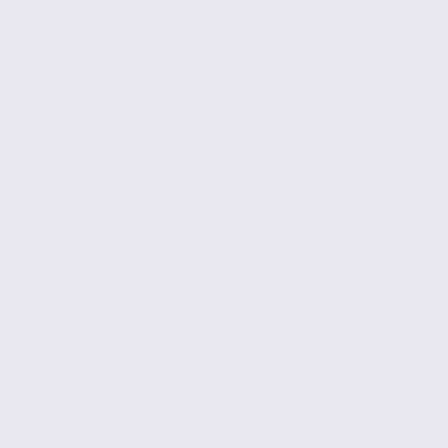
FRONTONAS
de 713
à 1063 m2
Réf. 38.101035
73 € / m2 / an