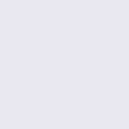
101 € / m2 / an