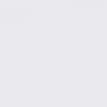
de 175
à 2332 m2
Réf. 38.101054
70 € / m2 / an