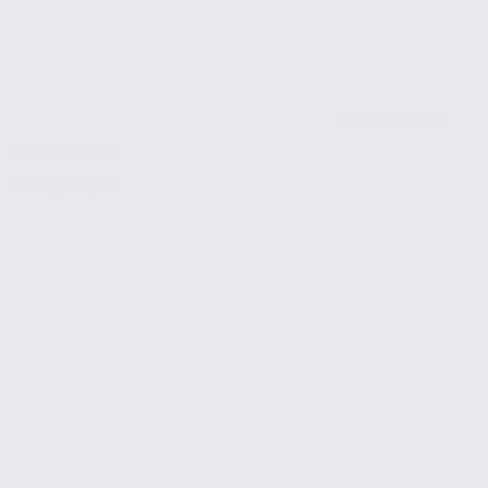
de 155
à 930 m2
Réf. 38.100683
103 € / m2 / an