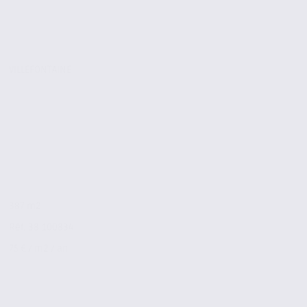
VILLEFONTAINE
387 m2
Réf. 38.100834
75 € / m2 / an