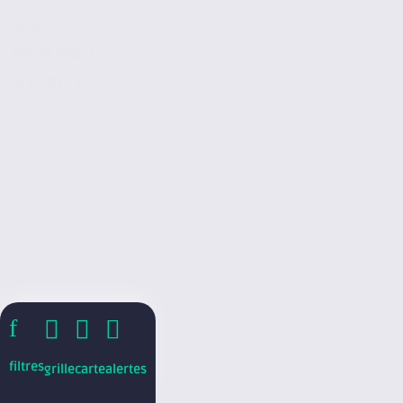
50 m2
Réf. 38.101221
55 € / m2 / an
f



filtres
grille
carte
alertes