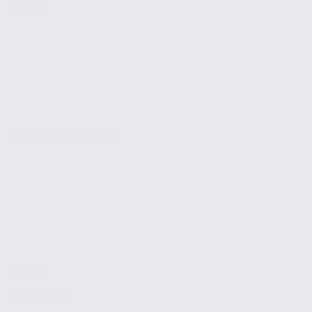
Activites
SAINT QUENTIN FALLAVIER
274 m2
Réf. 38.99869