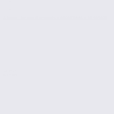
À louer : locaux d’activités – FRONTONAS – 38.101035
Location
Activites