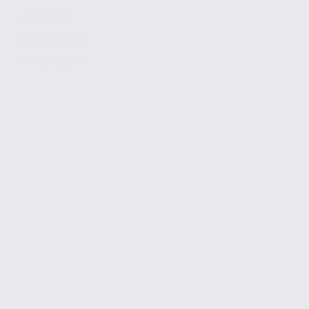
1305.7 m2
Réf. 38.100221
93 € / m2 / an