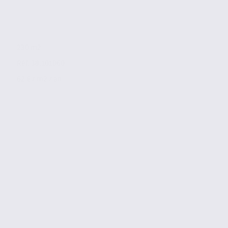
230 m2
Réf. 38.101060
62 € / m2 / an