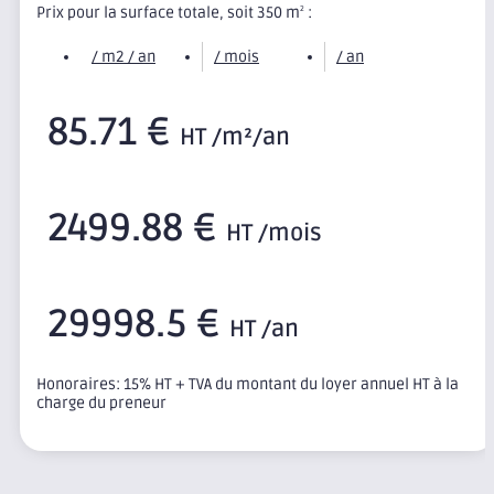
Prix pour la surface totale, soit 350 m
:
2
/ m2 / an
/ mois
/ an
85.71 €
HT /m²/an
2499.88 €
HT /mois
29998.5 €
HT /an
Honoraires: 15% HT + TVA du montant du loyer annuel HT à la
charge du preneur