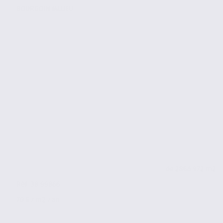
BOURGOIN JALLIEU
de 286
à 972 m2
Réf. 38.99866
70 € / m2 / an