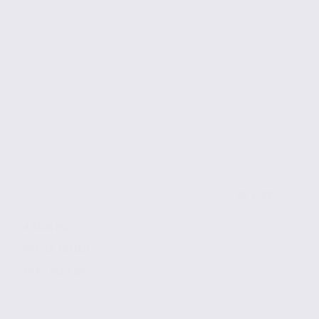
de 3788
à 8148 m2
Réf. 38.101140
55 € / m2 / an