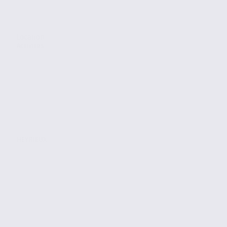
Location
Activites
HEYRIEUX