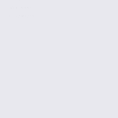
Réf. 01.97092
133 € / m2 / an