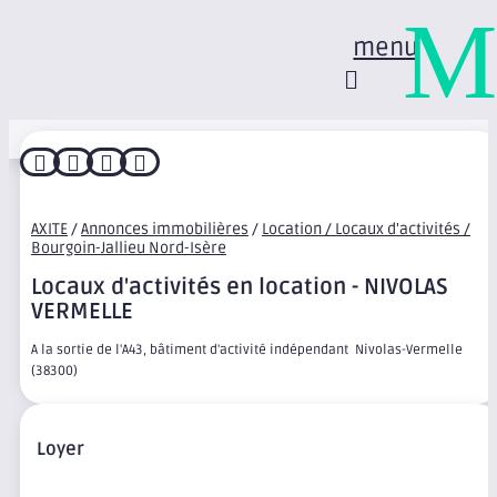
M
menu




AXITE
/
Annonces immobilières
/
Location / Locaux d'activités /
Bourgoin-Jallieu Nord-Isère
Locaux d'activités en location - NIVOLAS
VERMELLE
A la sortie de l'A43, bâtiment d'activité indépendant  Nivolas-Vermelle
(38300)
Loyer