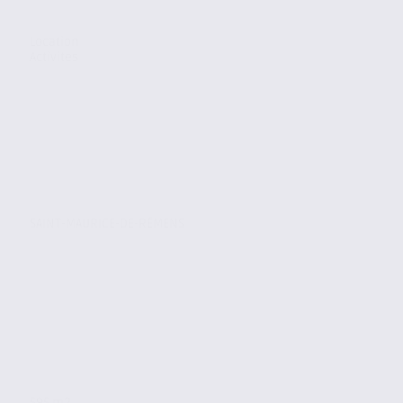
Location
Activites
SAINT-MAURICE-DE-RÉMENS
595 m2