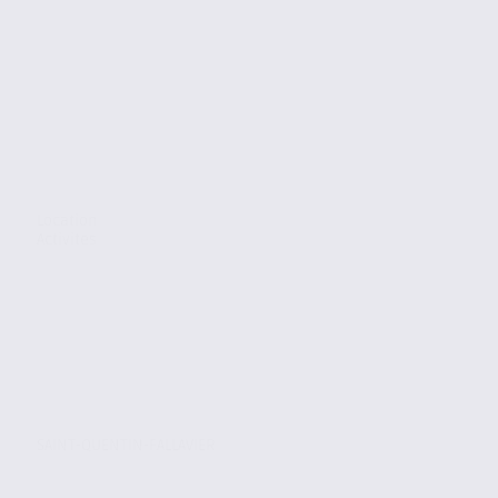
Location
Activites
SAINT-QUENTIN-FALLAVIER