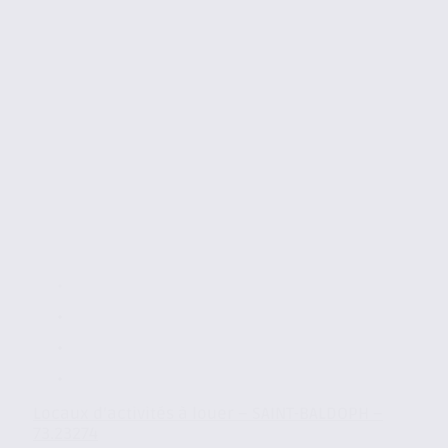
Locaux d’activités à louer – SAINT-BALDOPH –
73.23274