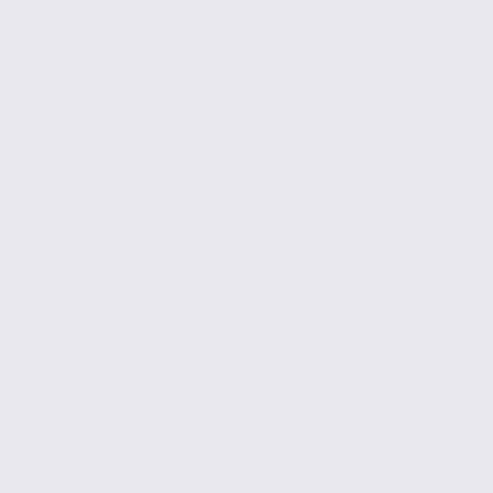
470 m2
Réf. 73.23274
102 € / m2 / an