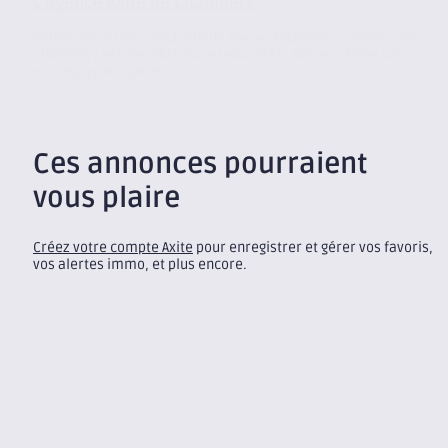
L’agence Axite de Chambéry
Située sur le parc d’activité de Savoie Technolac, l’agence de
Chambéry est membre du réseau CBRE. Notre cabinet vous
accompagne, quelle...
Ces annonces pourraient
vous plaire
Créez votre compte Axite
pour enregistrer et gérer vos favoris,
vos alertes immo, et plus encore.