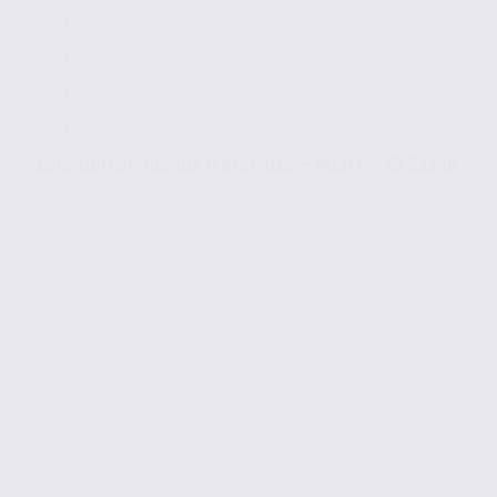
Location de locaux d’activités – MERY – 73.23348
Location
Activites