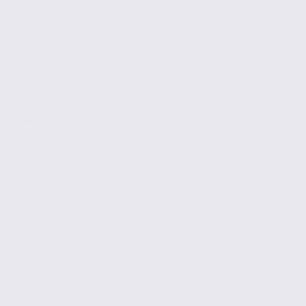
420 m2
Réf. 73.23616
129 € / m2 / an