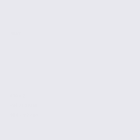
MERY
630 m2
Réf. 73.23348
90 € / m2 / an