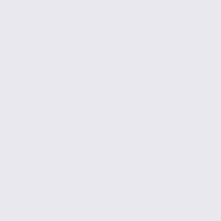
278 m2
Réf. 73.23074
121 € / m2 / an