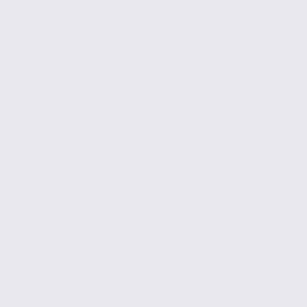
LA MOTTE SERVOLEX
308 m2
Réf. 73.23592
113 € / m2 / an