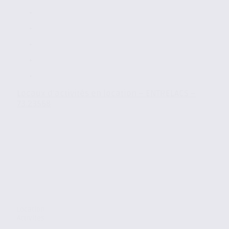
Locaux d’activités en location – ENTRELACS –
73.23568
Location
Activites