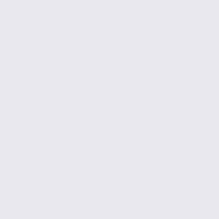
2092 m2
Réf. 73.23310
90 € / m2 / an