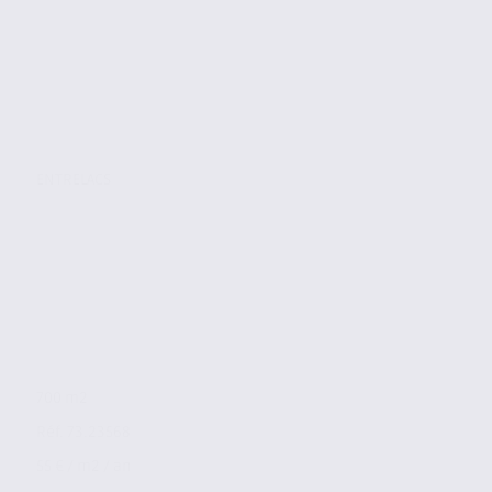
ENTRELACS
700 m2
Réf. 73.23568
55 € / m2 / an