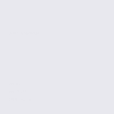
LA MOTTE-SERVOLEX
200 m2
Réf. 73.23355
138 € / m2 / an