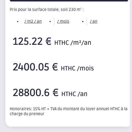
Prix pour la surface totale, soit 230 m
:
2
/ m2 / an
/ mois
/ an
125.22 €
HTHC /m²/an
2400.05 €
HTHC /mois
28800.6 €
HTHC /an
Honoraires: 15% HT + TVA du montant du loyer annuel HTHC à la
charge du preneur