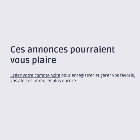
Située sur le parc d’activité de Savoie Technolac, l’agence de
Chambéry est membre du réseau CBRE. Notre cabinet vous
accompagne, quelle...
Ces annonces pourraient
vous plaire
Créez votre compte Axite
pour enregistrer et gérer vos favoris,
vos alertes immo, et plus encore.