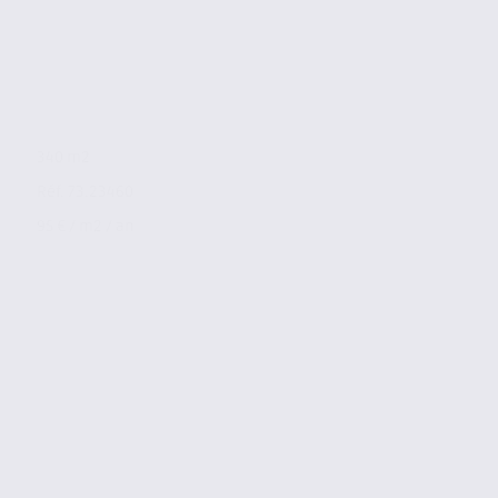
340 m2
Réf. 73.23460
95 € / m2 / an