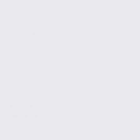
SAINTE-HÉLÈNE-DU-LAC
351 m2
Réf. 73.23614
144 € / m2 / an