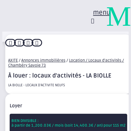
M
menu




AXITE
/
Annonces immobilières
/
Location / Locaux d'activités /
Chambéry Savoie 73
À louer : locaux d'activités - LA BIOLLE
LA BIOLLE - LOCAUX D'ACTIVITE NEUFS
Loyer
BIEN DIVISIBLE :
à partir de
1,200.03
€ / mois (soit
14,400.3
€ / an) pour 115 m2