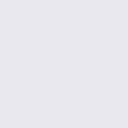
de 367
à 734 m2
Réf. 73.23269
117 € / m2 / an