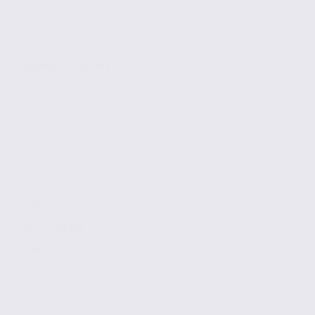
BELMONT-TRAMONET
2092 m2
Réf. 73.23310
90 € / m2 / an