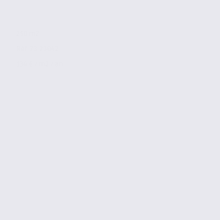
250 m2
Réf. 73.23042
134 € / m2 / an