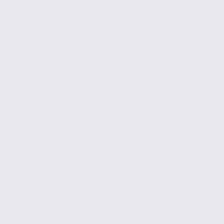
875 m2
Réf. 73.23504
36 € / m2 / an