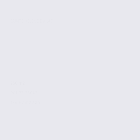
SAINTE HELENE DU LAC
250 m2
Réf. 73.23042
134 € / m2 / an