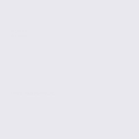
Location
Activites
SAINTE-HÉLÈNE-DU-LAC