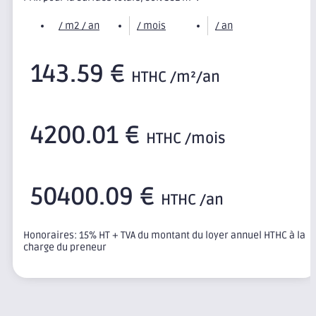
/ m2 / an
/ mois
/ an
143.59 €
HTHC /m²/an
4200.01 €
HTHC /mois
50400.09 €
HTHC /an
Honoraires: 15% HT + TVA du montant du loyer annuel HTHC à la
charge du preneur