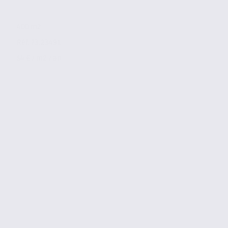
400 m2
Réf. 73.23491
54 € / m2 / an