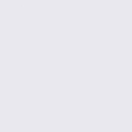
Réf. 73.23074
121 € / m2 / an