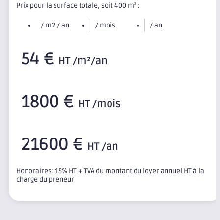
Prix pour la surface totale, soit 400 m
:
2
/ m2 / an
/ mois
/ an
54 €
HT /m²/an
1800 €
HT /mois
21600 €
HT /an
Honoraires: 15% HT + TVA du montant du loyer annuel HT à la
charge du preneur