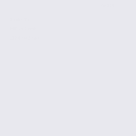
de 229
à 2067 m2
Réf. 73.23466
132 € / m2 / an