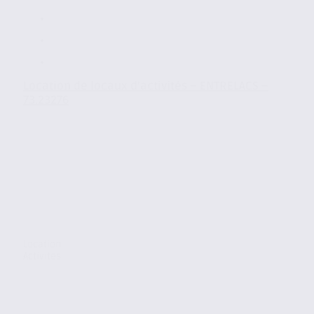
Location de locaux d’activités – ENTRELACS –
73.23276
Location
Activites