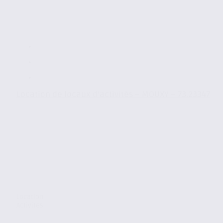
Location de locaux d’activités – MOUXY – 73.23347
Location
Activites