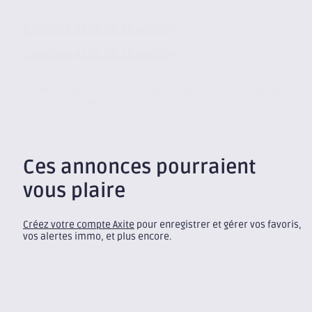
L’agence Axite de Chambéry
L’agence Axite de Chambéry
Située sur le parc d’activité de Savoie Technolac, l’agence de
Chambéry est membre du réseau CBRE. Notre cabinet vous
accompagne, quelle...
Ces annonces pourraient
vous plaire
Créez votre compte Axite
pour enregistrer et gérer vos favoris,
vos alertes immo, et plus encore.