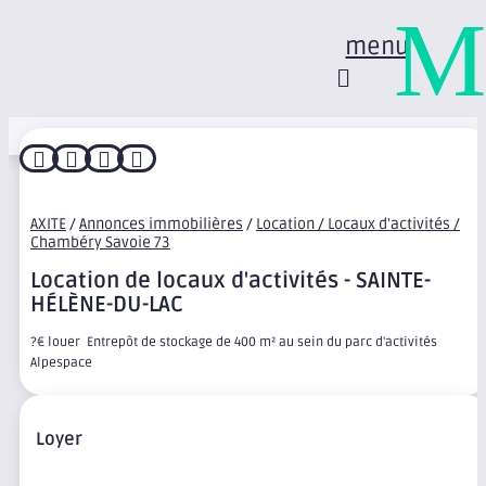
M
menu




AXITE
/
Annonces immobilières
/
Location / Locaux d'activités /
Chambéry Savoie 73
Location de locaux d'activités - SAINTE-
HÉLÈNE-DU-LAC
?€ louer  Entrepôt de stockage de 400 m² au sein du parc d'activités
Alpespace
Loyer