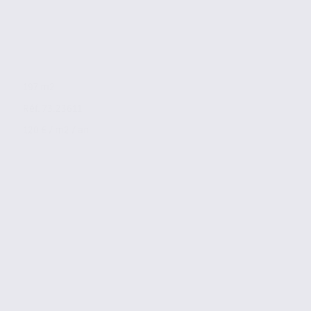
197 m2
Réf. 73.23611
120 € / m2 / an