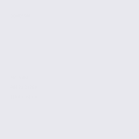
DOMESSIN
365.9 m2
Réf. 73.23703
118 € / m2 / an