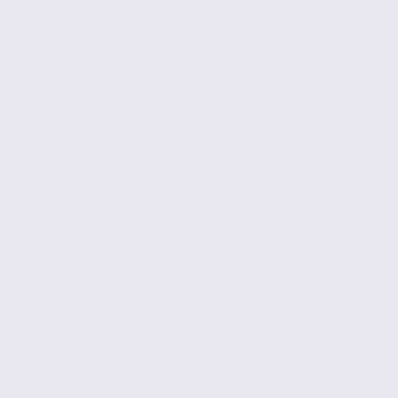
MOUXY
185 m2
Réf. 73.23347
120 € / m2 / an