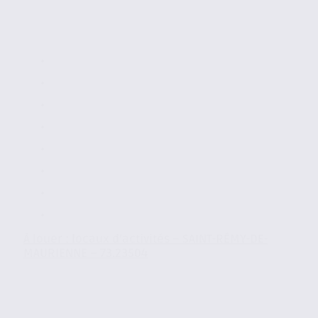
À louer : locaux d’activités – SAINT-RÉMY-DE-
MAURIENNE – 73.23504