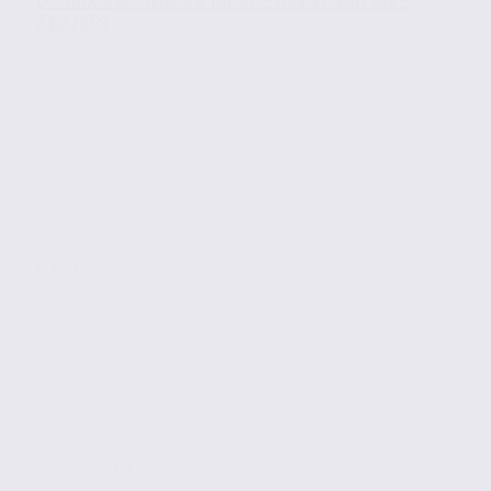
Locaux d’activités à louer – GRESY SUR AIX –
73.22659
Location
Activites
GRESY SUR AIX