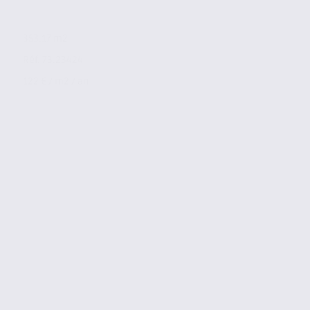
353.17 m2
Réf. 73.23424
122 € / m2 / an