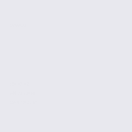
LAISSAUD
108.87 m2
Réf. 73.23498
154 € / m2 / an