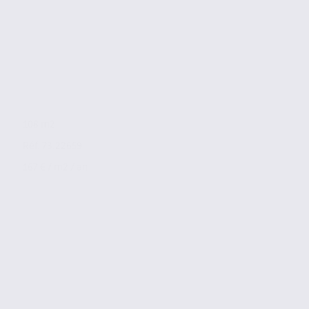
108 m2
Réf. 73.22659
167 € / m2 / an