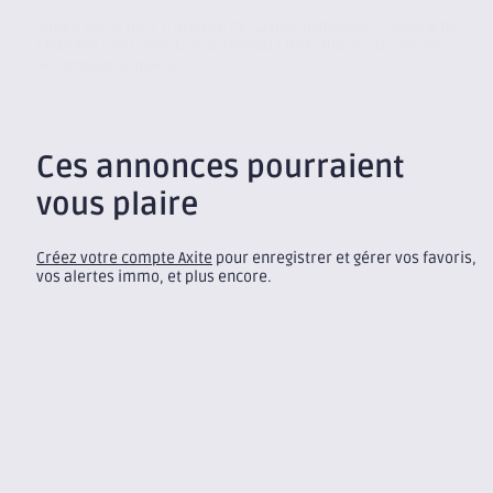
Située sur le parc d’activité de Savoie Technolac, l’agence de
Chambéry est membre du réseau CBRE. Notre cabinet vous
accompagne, quelle...
Ces annonces pourraient
vous plaire
Créez votre compte Axite
pour enregistrer et gérer vos favoris,
vos alertes immo, et plus encore.