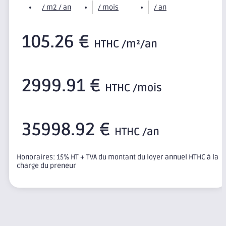
/ m2 / an
/ mois
/ an
105.26 €
HTHC /m²/an
2999.91 €
HTHC /mois
35998.92 €
HTHC /an
Honoraires: 15% HT + TVA du montant du loyer annuel HTHC à la
charge du preneur