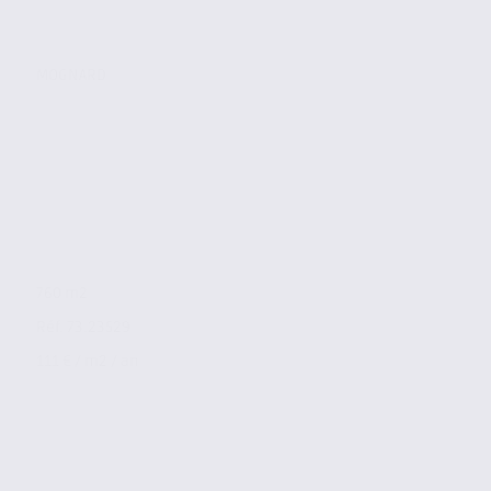
MOGNARD
760 m2
Réf. 73.23529
111 € / m2 / an