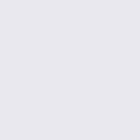
875 m2
Réf. 73.23504
36 € / m2 / an