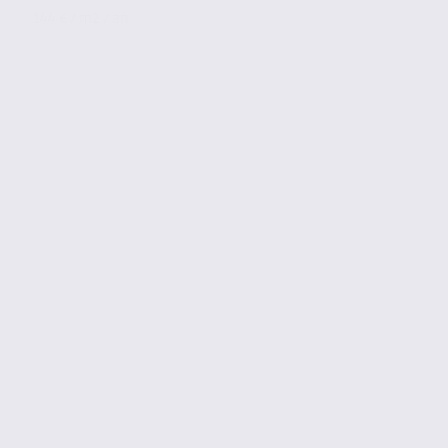
144 € / m2 / an