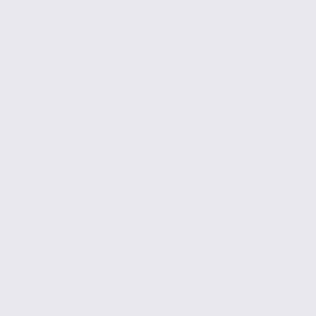
SAINTE HELENE DU LAC
1200 m2
Réf. 73.23608
90 € / m2 / an