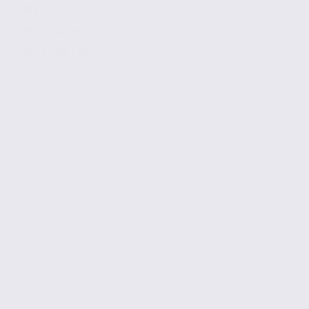
185 m2
Réf. 73.23347
120 € / m2 / an