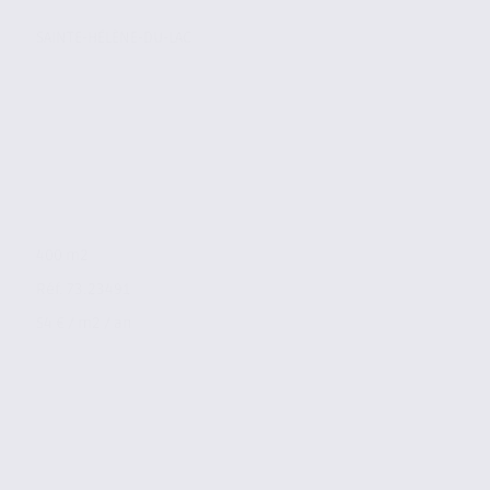
SAINTE-HÉLÈNE-DU-LAC
400 m2
Réf. 73.23491
54 € / m2 / an