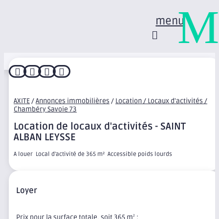
M
menu




AXITE
/
Annonces immobilières
/
Location / Locaux d'activités /
Chambéry Savoie 73
Location de locaux d'activités - SAINT
ALBAN LEYSSE
A louer  Local d'activité de 365 m²  Accessible poids lourds
Loyer
Prix pour la surface totale, soit 365 m
:
2