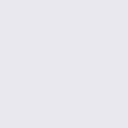
Location
Activites
MOUXY