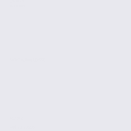
Location
Activites
SAINT ALBAN LEYSSE
417 m2
Réf. 73.23550