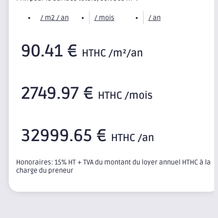
/ m2 / an
/ mois
/ an
90.41 €
HTHC /m²/an
2749.97 €
HTHC /mois
32999.65 €
HTHC /an
Honoraires: 15% HT + TVA du montant du loyer annuel HTHC à la
charge du preneur