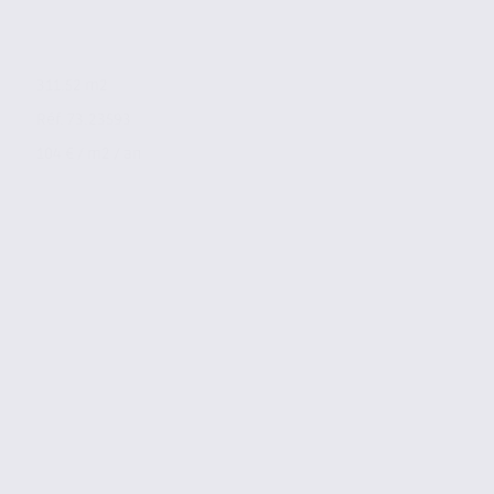
311.52 m2
Réf. 73.23593
104 € / m2 / an