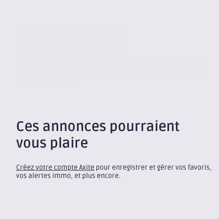
L’agence Axite de Chambéry
L’agence Axite de Chambéry
Située sur le parc d’activité de Savoie Technolac, l’agence de
Chambéry est membre du réseau CBRE. Notre cabinet vous
accompagne, quelle...
Ces annonces pourraient
vous plaire
Créez votre compte Axite
pour enregistrer et gérer vos favoris,
vos alertes immo, et plus encore.