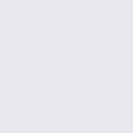
ANNECY
172.64 m2
Réf. 74.22036
250 € / m2 / an