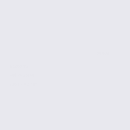
de 600
à 1260 m2
Réf. 74.21646
230 € / m2 / an