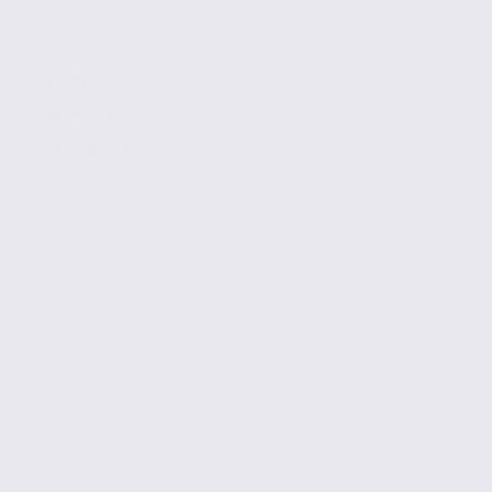
437 m2
Réf. 74.21937
198 € / m2 / an