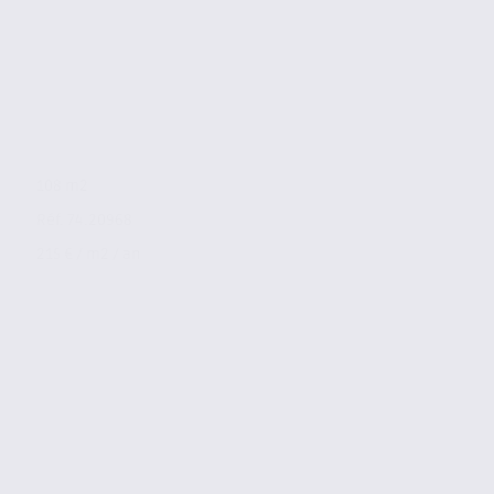
108 m2
Réf. 74.20968
215 € / m2 / an