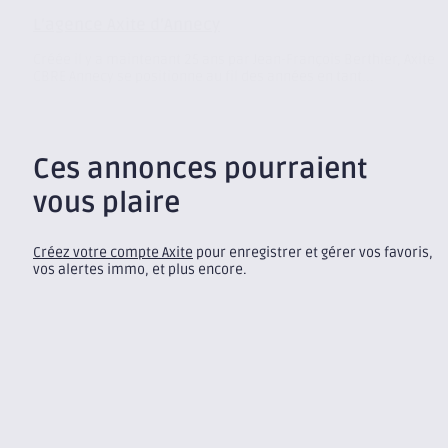
L’agence Axite d’Annecy
Créée il y a maintenant 25 ans par Jean-François Berthier, Axite
CBRE Annecy se positionne au fil des années en tant...
Ces annonces pourraient
vous plaire
Créez votre compte Axite
pour enregistrer et gérer vos favoris,
vos alertes immo, et plus encore.