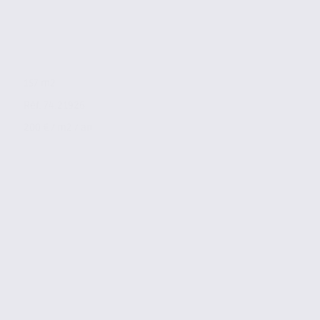
157 m2
Réf. 74.21926
200 € / m2 / an