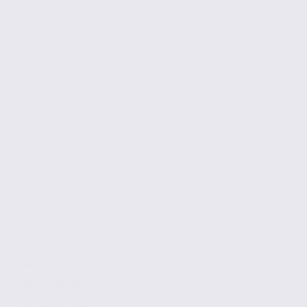
Commerces
SEYNOD
699 m2
Réf. 74.21348
127 € / m2 / an