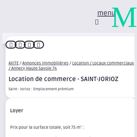
M
menu




AXITE
/
Annonces immobilières
/
Location / Locaux commerciaux
/ Annecy Haute Savoie 74
Location de commerce - SAINT-JORIOZ
Saint - Jorioz : Emplacement prémium
Loyer
Prix pour la surface totale, soit 75 m
:
2