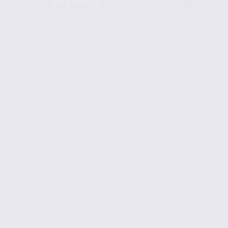
Commerce à louer – Annecy-Pringy – 74.20968
Location
Commerces
Annecy-Pringy