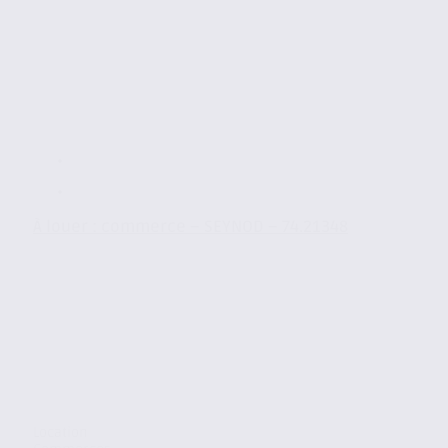
À louer : commerce – SEYNOD – 74.21348
Location