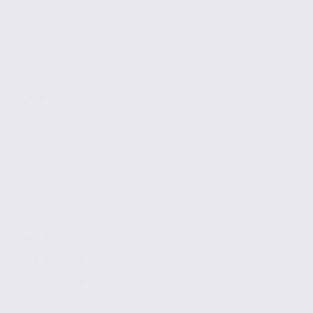
ANNECY
135 m2
Réf. 74.22040
84 € / m2 / an