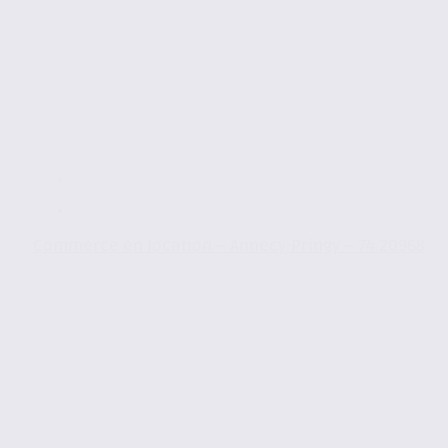
Commerce en location – Annecy-Pringy – 74.20968