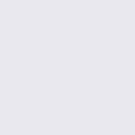
491 m2
Réf. 74.20948
92 € / m2 / an