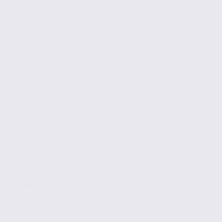
RUMILLY
805 m2
Réf. 74.20790
110 € / m2 / an