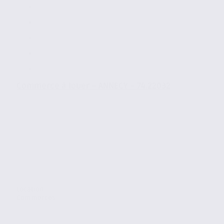
Commerce à louer – ANNECY – 74.22032
Location
Commerces