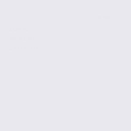
de 600
à 1260 m2
Réf. 74.21646
230 € / m2 / an