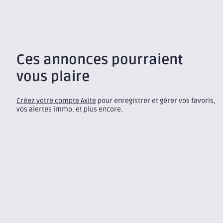
Créée il y a maintenant 25 ans par Jean-François Berthier, Axite
CBRE Annecy se positionne au fil des années en tant...
Ces annonces pourraient
vous plaire
Créez votre compte Axite
pour enregistrer et gérer vos favoris,
vos alertes immo, et plus encore.