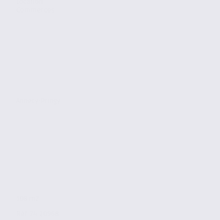
Location
Commerces
Annecy-Pringy
108 m2
Réf. 74.20968