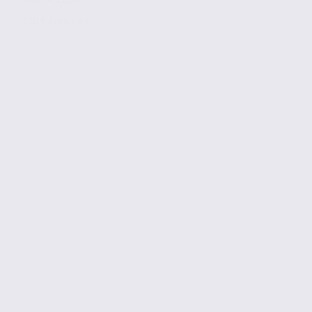
170 € / m2 / an