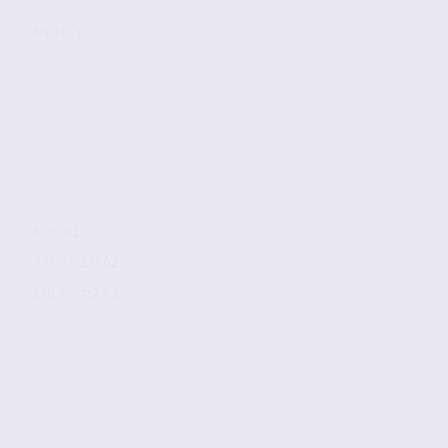
ANNECY
679 m2
Réf. 74.21902
150 € / m2 / an