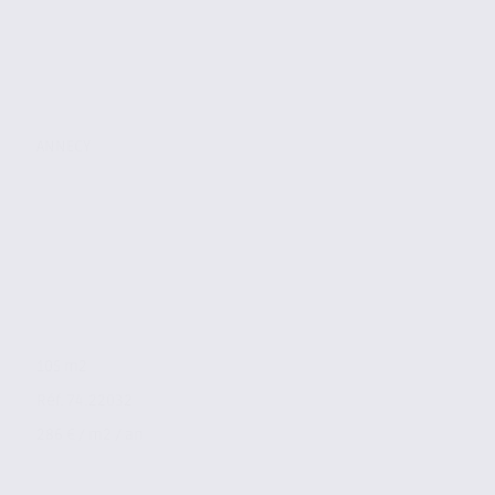
ANNECY
105 m2
Réf. 74.22032
286 € / m2 / an