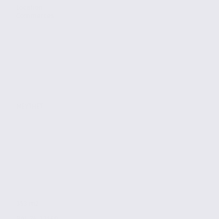
Location
Commerces
MEYTHET
353 m2
Réf. 74.22160