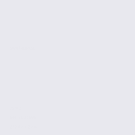
SAINT-JORIOZ
75 m2
Réf. 74.21999
272 € / m2 / an