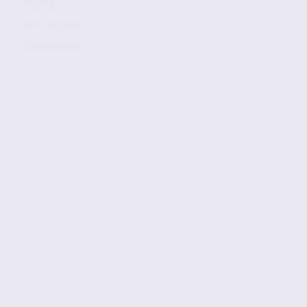
491 m2
Réf. 74.20948
92 € / m2 / an