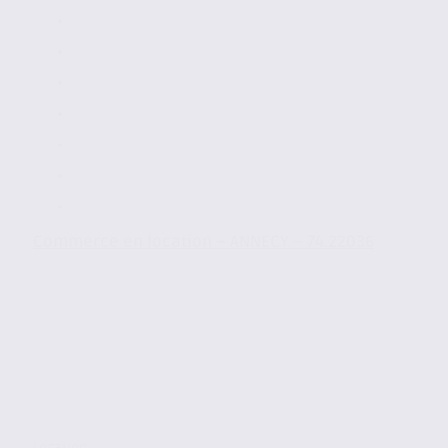
Commerce en location – ANNECY – 74.22036
Location