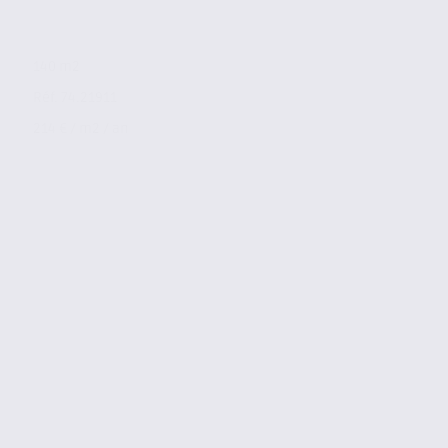
140 m2
Réf. 74.21911
214 € / m2 / an