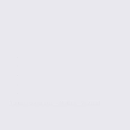
À louer : commerce – ANNECY – 74.21911