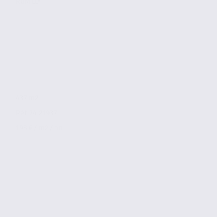
RUMILLY
437 m2
Réf. 74.21937
198 € / m2 / an