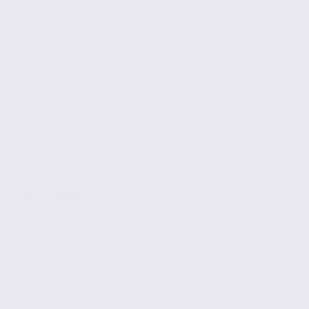
Annecy-Pringy
108 m2
Réf. 74.20968
215 € / m2 / an