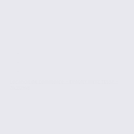
Location de commerce – EPAGNY METZ TESSY –
74.20948