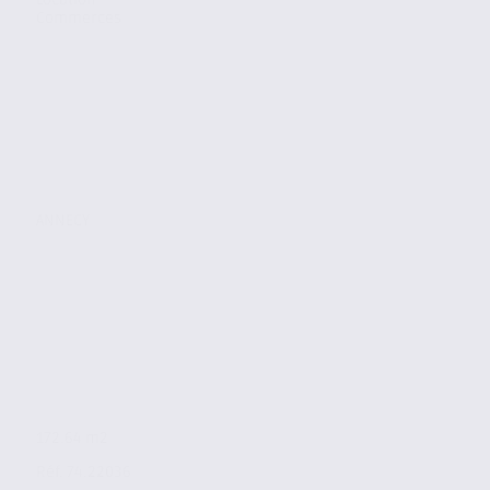
Commerces
ANNECY
172.64 m2
Réf. 74.22036