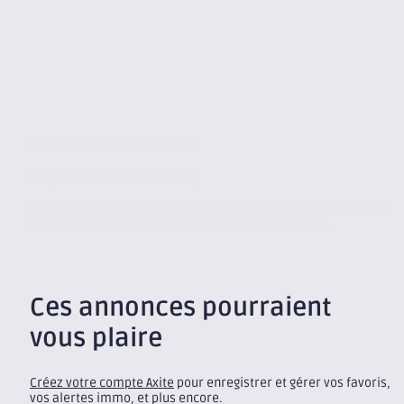
L’agence Axite d’Annecy
L’agence Axite d’Annecy
Créée il y a maintenant 25 ans par Jean-François Berthier, Axite
CBRE Annecy se positionne au fil des années en tant...
Ces annonces pourraient
vous plaire
Créez votre compte Axite
pour enregistrer et gérer vos favoris,
vos alertes immo, et plus encore.