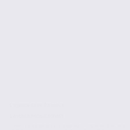
L’agence Axite d’Annecy
L’agence Axite d’Annecy
Créée il y a maintenant 25 ans par Jean-François Berthier, Axite