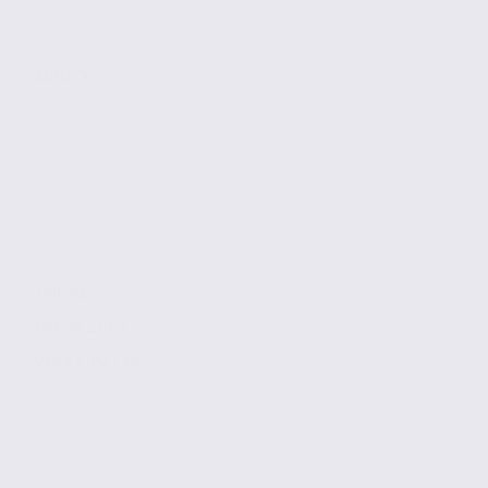
ANNECY
140 m2
Réf. 74.21911
214 € / m2 / an