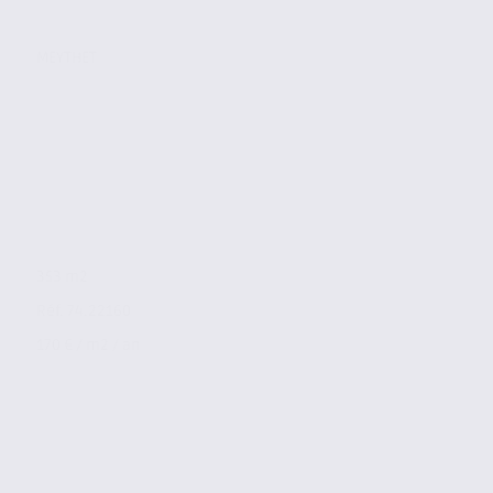
MEYTHET
353 m2
Réf. 74.22160
170 € / m2 / an