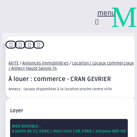
M
menu




AXITE
/
Annonces immobilières
/
Location / Locaux commerciaux
/ Annecy Haute Savoie 74
À louer : commerce - CRAN GEVRIER
Annecy - Locaux disponibles à la location proche centre ville
Loyer
BIEN DIVISIBLE :
à partir de
11,508
€ / mois (soit
138,096
€ / an) pour 600 m2