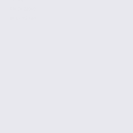
Réf. 74.22040
84 € / m2 / an