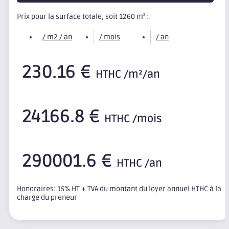
Prix pour la surface totale, soit 1260 m
:
2
/ m2 / an
/ mois
/ an
230.16 €
HTHC /m²/an
24166.8 €
HTHC /mois
290001.6 €
HTHC /an
Honoraires: 15% HT + TVA du montant du loyer annuel HTHC à la
charge du preneur