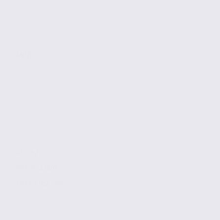
ANNECY
415 m2
Réf. 74.21809
193 € / m2 / an