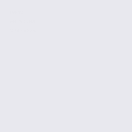
699 m2
Réf. 74.21348
127 € / m2 / an