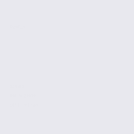
RUMILLY
223 m2
Réf. 74.21939
167 € / m2 / an