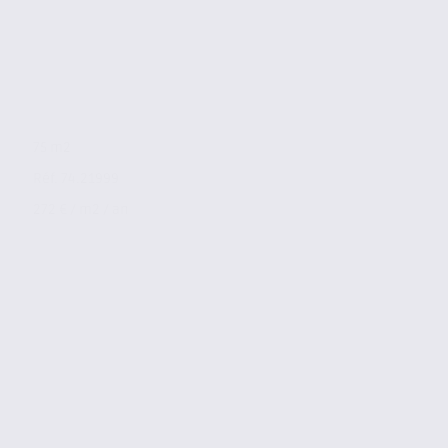
75 m2
Réf. 74.21999
272 € / m2 / an