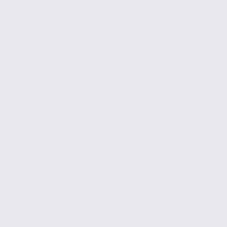
Réf. 38.101064
46 € / m2 / an