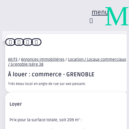
M
menu




AXITE
/
Annonces immobilières
/
Location / Locaux commerciaux
/ Grenoble Isère 38
À louer : commerce - GRENOBLE
Très beau local en angle de rue sur axe passant.
Loyer
Prix pour la surface totale, soit 209 m
:
2