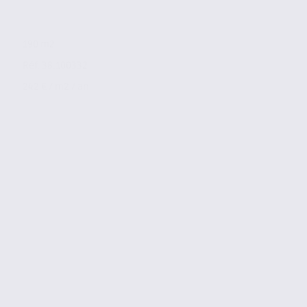
190 m2
Réf. 38.100332
242 € / m2 / an