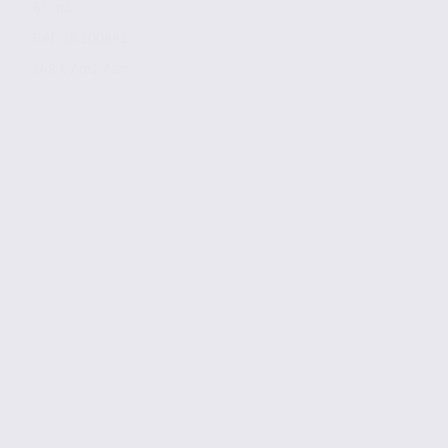
65 m2
Réf. 38.100892
148 € / m2 / an