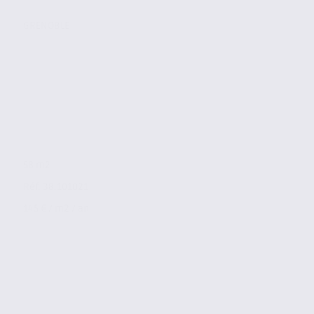
GRENOBLE
58 m2
Réf. 38.101021
145 € / m2 / an