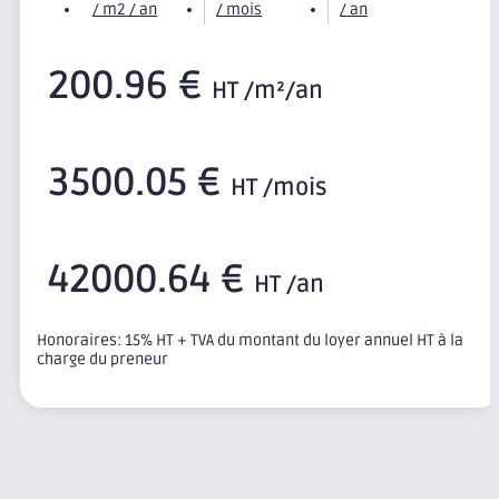
/ m2 / an
/ mois
/ an
200.96 €
HT /m²/an
3500.05 €
HT /mois
42000.64 €
HT /an
Honoraires: 15% HT + TVA du montant du loyer annuel HT à la
charge du preneur