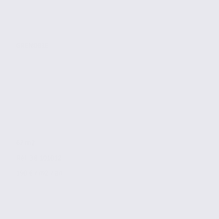
GRENOBLE
67 m2
Réf. 38.101012
190 € / m2 / an