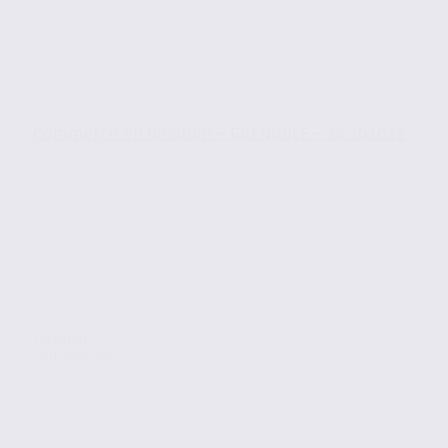
Commerce en location – GRENOBLE – 38.101012
Location
Commerces