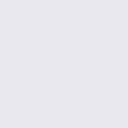
Location
Commerces
ROISSARD
281.98 m2