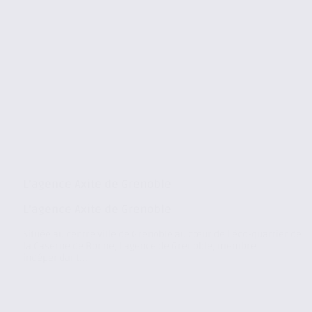
L’agence Axite de Grenoble
L’agence Axite de Grenoble
Située au centre ville de Grenoble au cœur de l’éco-quartier de
la Caserne de Bonne, l’agence de Grenoble, membre
indépendant...