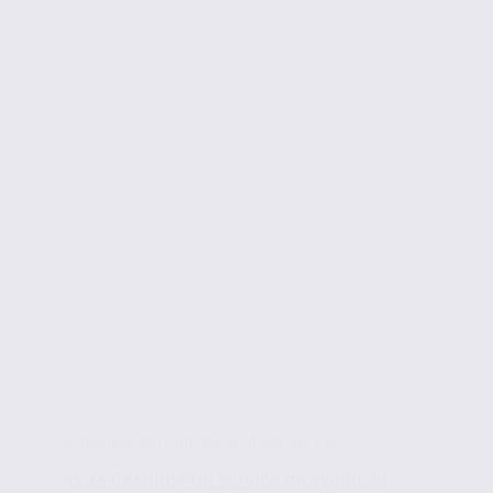
Actualités de l'immobilier d'entreprise
Axite Gestion | Un service de syndic et