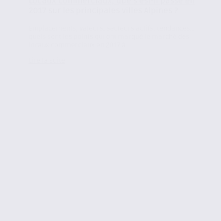
Locaux commerciaux, que s’est-il passé en
2017 sur les principales villes Alpines ?
Emplacements, valeurs, secteurs actifs, tendances…
quels sont les points qui ont marqué le marché des
locaux commerciaux en 2017 à...
Lire la suite