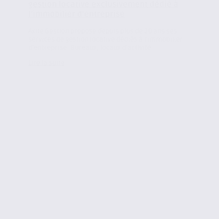
gestion locative exclusivement dédié à
l’immobilier d’entreprise
Axite Gestion propose depuis plus de 20 ans ses
services de gestion locative dédiés à l’immobilier
d’entreprise. Bureaux, locaux d’activité...
Lire la suite