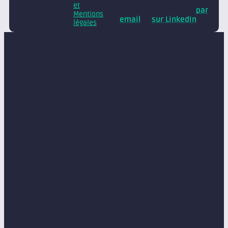
réservés
Retrouvez
et
nos conseils et actus
par
Mentions
email
et
sur LinkedIn
légales