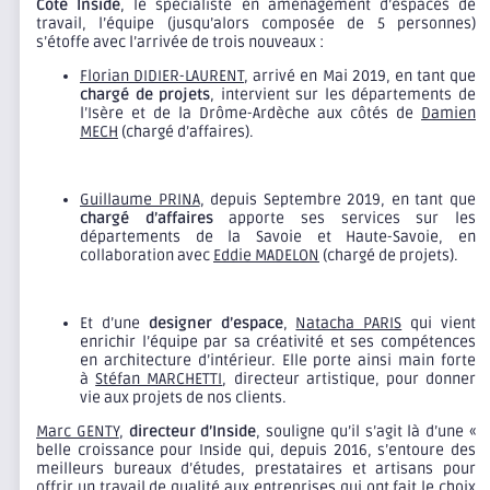
Côté Inside
, le spécialiste en aménagement d’espaces de
travail, l’équipe (jusqu’alors composée de 5 personnes)
s’étoffe avec l’arrivée de trois nouveaux :
Florian DIDIER-LAURENT
, arrivé en Mai 2019, en tant que
chargé de projets
, intervient sur les départements de
l’Isère et de la Drôme-Ardèche aux côtés de
Damien
MECH
(chargé d’affaires).
Guillaume PRINA
, depuis Septembre 2019, en tant que
chargé d’affaires
apporte ses services sur les
départements de la Savoie et Haute-Savoie, en
collaboration avec
Eddie MADELON
(chargé de projets).
Et d’une
designer d’espace
,
Natacha PARIS
qui vient
enrichir l’équipe par sa créativité et ses compétences
en architecture d’intérieur. Elle porte ainsi main forte
à
Stéfan MARCHETTI
, directeur artistique, pour donner
vie aux projets de nos clients.
Marc GENTY
,
directeur d’Inside
, souligne qu’il s’agit là d’une «
belle croissance pour Inside qui, depuis 2016, s’entoure des
meilleurs bureaux d’études, prestataires et artisans pour
offrir un travail de qualité aux entreprises qui ont fait le choix