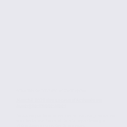
Actualités de l'immobilier d'entreprise
Marché 2023 des Locaux d’Activités en
Auvergne-Rhône-Alpes
Demande placée et tendances du marché La demande
pour les locaux d’activité dans la région Auvergne-
Rhône-Alpes a connu des dynamiques...