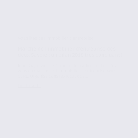
Actualités de l'immobilier d'entreprise
Marché de l’immobilier d’entreprise des
deux Savoie : un bilan 2018 très concluant !
Jeudi 24 janvier se déroulait le traditionnel rendez-
vous du marché de l’immobilier d’entreprise Axite
CBRE. Organisé dans les locaux de...
Lire la suite