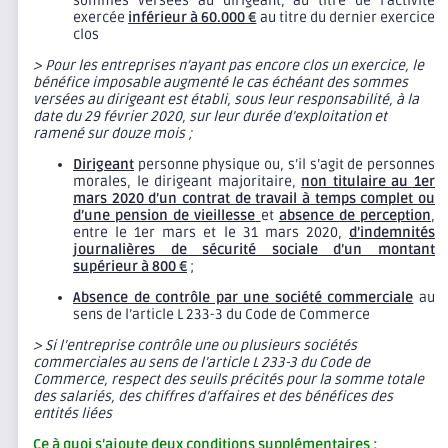
sommes versées au dirigeant, au titre de l’activité
exercée
inférieur à 60.000 €
au titre du dernier exercice
clos
> Pour les entreprises n’ayant pas encore clos un exercice, le
bénéfice imposable augmenté le cas échéant des sommes
versées au dirigeant est établi, sous leur responsabilité, à la
date du 29 février 2020, sur leur durée d’exploitation et
ramené sur douze mois ;
Dirigeant
personne physique ou, s’il s’agit de personnes
morales, le dirigeant majoritaire,
non titulaire au 1er
mars 2020 d’un contrat de travail à temps complet ou
d’une pension de vieillesse
et
absence de perception
,
entre le 1er mars et le 31 mars 2020,
d’indemnités
journalières de sécurité sociale d’un montant
supérieur à 800 €
;
Absence de contrôle par une société commerciale
au
sens de l’article L 233-3 du Code de Commerce
> Si l’entreprise contrôle une ou plusieurs sociétés
commerciales au sens de l’article L 233-3 du Code de
Commerce, respect des seuils précités pour la somme totale
des salariés, des chiffres d’affaires et des bénéfices des
entités liées
Ce à quoi s’ajoute deux conditions supplémentaires :