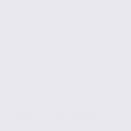
Actualités de l'immobilier d'entreprise
Locaux commerciaux, que s’est-il passé en
2017 sur les principales villes Alpines ?
Emplacements, valeurs, secteurs actifs, tendances…