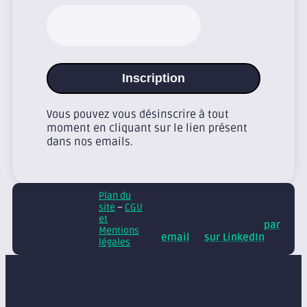
Inscription
Vous pouvez vous désinscrire à tout
moment en cliquant sur le lien présent
dans nos emails.
Plan du
© Axite – tous droits
site
–
CGU
réservés
Retrouvez
et
nos conseils et actus
par
Mentions
email
et
sur LinkedIn
légales