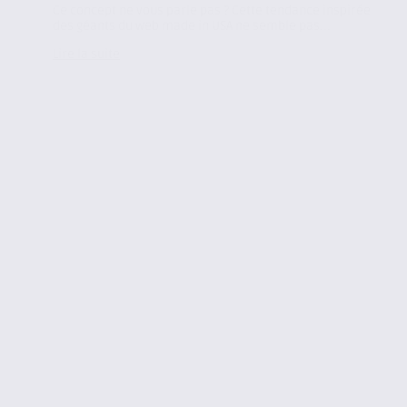
Ce concept ne vous parle pas ? Cette tendance inspirée
des géants du web made in USA ne semble pas...
Lire la suite