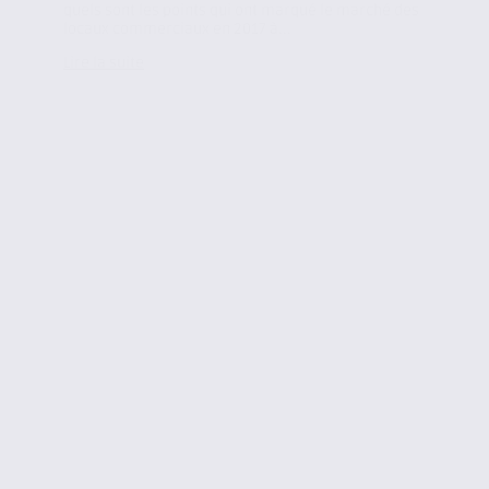
quels sont les points qui ont marqué le marché des
locaux commerciaux en 2017 à...
Lire la suite