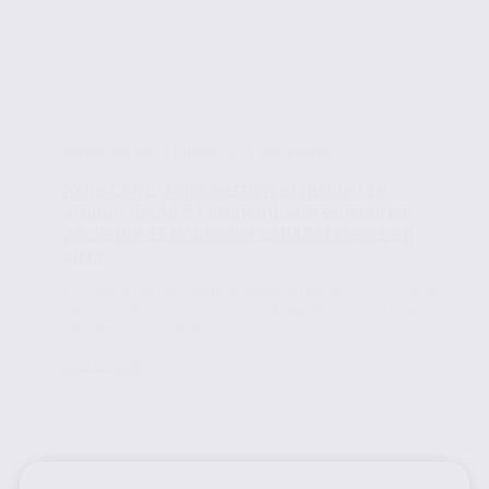
Actualités de l'immobilier d'entreprise
Axite CBRE, Axite Gestion et Inside | Le
groupe dédié à l’immobilier d’entreprise
accueille 11 nouveaux collaborateurs en
2019
L’année 2019 sera définitivement placée sous le signe
de l’expansion pour le groupe Axite et ses structures
dédiées : Axite CBRE...
Lire la suite