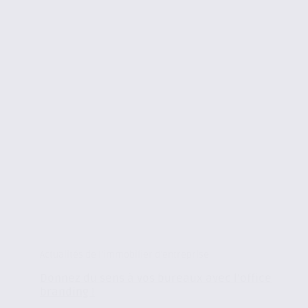
Actualités de l'immobilier d'entreprise
Donnez du sens à vos bureaux avec l’office
branding !