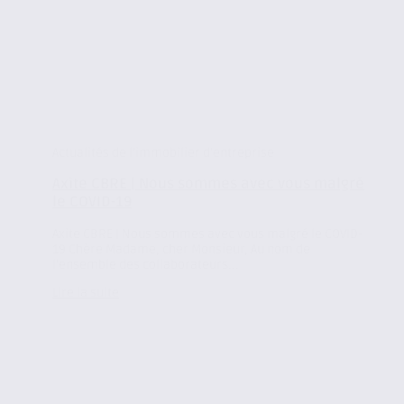
Actualités de l'immobilier d'entreprise
Axite CBRE | Nous sommes avec vous malgré
le COVID-19
Axite CBRE | Nous sommes avec vous malgré le COVID-
19 Chère Madame, cher Monsieur, Au nom de
l’ensemble des collaborateurs...
Lire la suite