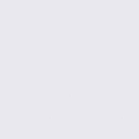
Actualités de l'immobilier d'entreprise
Collecte et utilisation de vos données, ce
que vous devez savoir
Le Règlement Général de la Protection des Données
est un règlement européen qui encadre le traitement
des données sur le...
Lire la suite