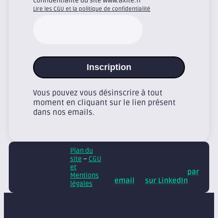
confidentialité du site www.axite.fr
Lire les CGU et la politique de confidentialité
Inscription
Vous pouvez vous désinscrire à tout
moment en cliquant sur le lien présent
dans nos emails.
Plan du
© Axite – tous droits
site
–
CGU
réservés
Retrouvez
et
nos conseils et actus
par
Mentions
email
et
sur LinkedIn
légales