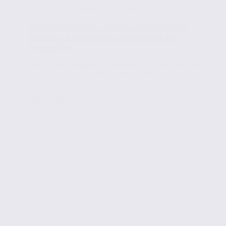
Actualités de l'immobilier d'entreprise
Grenoble | CRAFT – Projet immobilier de
bureaux à acheter ou louer sur la Zac
Presqu’île
Découvrez l’ensemble immobilier Craft, en plein cœur
de la ZAC presqu’île de Grenoble ! Immersion dans la
transformation d’un morceau...
Lire la suite