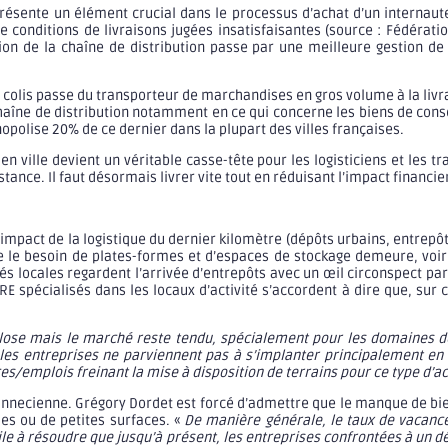
représente un élément crucial dans le processus d’achat d’un intern
 conditions de livraisons jugées insatisfaisantes (source : Fédérati
n de la chaîne de distribution passe par une meilleure gestion de l
e colis passe du transporteur de marchandises en gros volume à la livrai
 chaîne de distribution notamment en ce qui concerne les biens de con
nopolise 20% de ce dernier dans la plupart des villes françaises.
ville devient un véritable casse-tête pour les logisticiens et les tr
tance. Il faut désormais livrer vite tout en réduisant l’impact financi
impact de la logistique du dernier kilomètre (dépôts urbains, entrepôt
 le besoin de plates-formes et d’espaces de stockage demeure, voir
ivités locales regardent l’arrivée d’entrepôts avec un œil circonspect 
E spécialisés dans les locaux d’activité s’accordent à dire que, sur c
lose mais le marché reste tendu, spécialement pour les domaines de
 les entreprises ne parviennent pas à s’implanter principalement en
es/emplois freinant la mise à disposition de terrains pour ce type d’act
annecienne. Grégory Dordet est forcé d’admettre que le manque de b
des ou de petites surfaces. «
De manière générale, le taux de vacance
ile à résoudre que jusqu’à présent, les entreprises confrontées à un déf