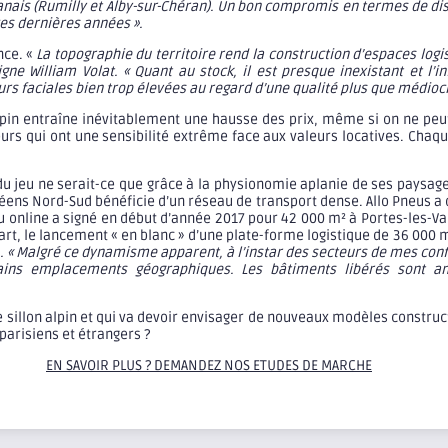
lbanais (Rumilly et Alby-sur-Chéran). Un bon compromis en termes de di
ces dernières années ».
nce. «
La topographie du territoire rend la construction d’espaces logis
gne William Volat. « Quant au stock, il est presque inexistant et l’
urs faciales bien trop élevées au regard d’une qualité plus que médioc
alpin entraîne inévitablement une hausse des prix, même si on ne peu
eurs qui ont une sensibilité extrême face aux valeurs locatives. Chaq
.
du jeu ne serait-ce que grâce à la physionomie aplanie de ses paysages
ns Nord-Sud bénéficie d’un réseau de transport dense. Allo Pneus a d’a
eu online a signé en début d’année 2017 pour 42 000 m² à Portes-les-V
art, le lancement « en blanc » d’une plate-forme logistique de 36 000 m
. « Malgré ce dynamisme apparent, à l’instar des secteurs de mes conf
ins emplacements géographiques. Les bâtiments libérés sont anc
 sillon alpin et qui va devoir envisager de nouveaux modèles construct
parisiens et étrangers ?
EN SAVOIR PLUS ? DEMANDEZ NOS ETUDES DE MARCHE