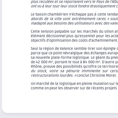
plus reculées et se reportaient vers le Pays de l’A
ont vu à leur tour leur stock fondre drastiquement 
Le bassin chambérien n’échappe pas à cette tenda
abords de la ville sont extrêmement rares » souli
inadapté aux besoins des utilisateurs avec des vale
Cette tension palpable sur les marchés du sillon 
élément décisionnel plus qu’essentiel pour les act
objectifs d’optimisation des coûts d’acheminement
Seul la région de Valence semble tirer son épingle 
parce que ce point névralgique des échanges europée
sa nouvelle plate-forme logistique. Le géant du pn
de 42 000 m², portant le tout à 84 000 m². D’autre p
Rhône, preuve des possibilités qu’offre ce territoire
du stock, voire sa pénurie imminente sur certa
restructurations lourdes. »
conclut Christine Moret.
Un marché de la logistique en pleine mutation sur le
comme on peut les observer sur de récents projets 