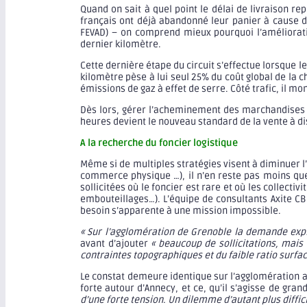
Quand on sait à quel point le délai de livraison 
français ont déjà abandonné leur panier à cause de
FEVAD) – on comprend mieux pourquoi l’amélioratio
dernier kilomètre.
Cette dernière étape du circuit s’effectue lorsque l
kilomètre pèse à lui seul 25% du coût global de la
émissions de gaz à effet de serre. Côté trafic, il mo
Dès lors, gérer l’acheminement des marchandises en 
heures devient le nouveau standard de la vente à dis
A la recherche du foncier logistique
Même si de multiples stratégies visent à diminuer l’
commerce physique …), il n’en reste pas moins que
sollicitées où le foncier est rare et où les collect
embouteillages…). L’équipe de consultants Axite CBR
besoin s’apparente à une mission impossible.
« Sur l’agglomération de Grenoble la demande exp
avant d’ajouter
« beaucoup de sollicitations, mais
contraintes topographiques et du faible ratio surfac
Le constat demeure identique sur l’agglomération 
forte autour d’Annecy, et ce, qu’il s’agisse de gran
d’une forte tension. Un dilemme d’autant plus diffic