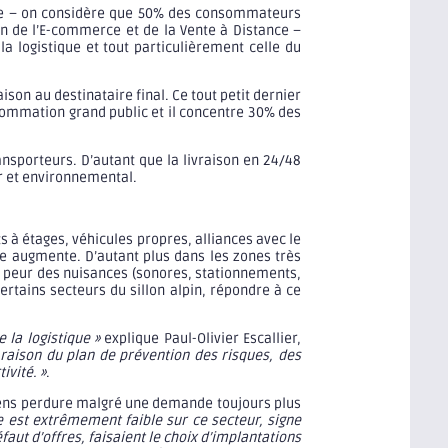
aute – on considère que 50% des consommateurs
on de l’E-commerce et de la Vente à Distance –
a logistique et tout particulièrement celle du
son au destinataire final. Ce tout petit dernier
sommation grand public et il concentre 30% des
ansporteurs. D’autant que la livraison en 24/48
er et environnemental.
s à étages, véhicules propres, alliances avec le
e augmente. D’autant plus dans les zones très
par peur des nuisances (sonores, stationnements,
ertains secteurs du sillon alpin, répondre à ce
 la logistique »
explique Paul-Olivier Escallier,
 raison du plan de prévention des risques, des
ivité. »
.
iens perdure malgré une demande toujours plus
 est extrêmement faible sur ce secteur, signe
aut d’offres, faisaient le choix d’implantations