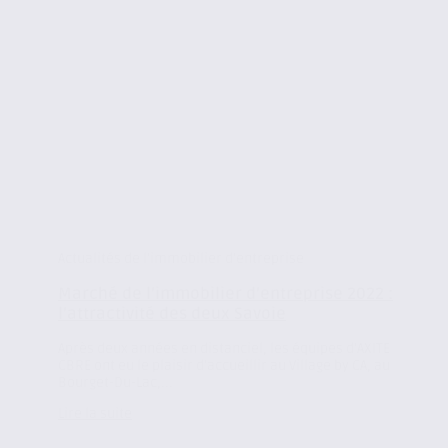
Actualités de l'immobilier d'entreprise
Marché de l’immobilier d’entreprise 2022 :
l’attractivité des deux Savoie
Après deux années en distanciel, les équipes d’AXITE
CBRE ont eu le plaisir d’accueillir au Village by CA, au
Bourget-Du-Lac,...
Lire la suite