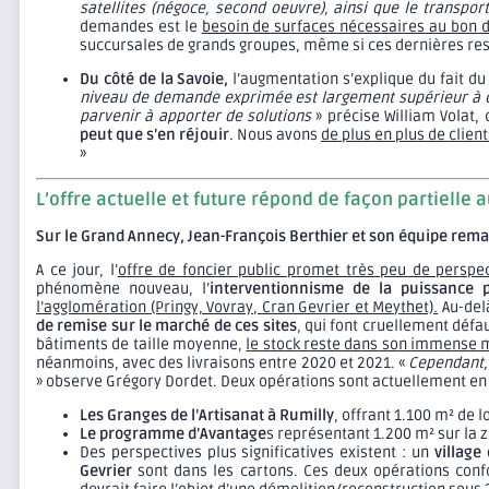
satellites (négoce, second oeuvre), ainsi que le transp
demandes est le
besoin de surfaces nécessaires au bon d
succursales de grands groupes, même si ces dernières res
Du côté de la Savoie,
l’augmentation s’explique du fait d
niveau de demande exprimée est largement supérieur à c
parvenir à apporter de solutions
» précise William Volat, 
peut que s’en réjouir
. Nous avons
de plus en plus de clien
»
L’offre actuelle et future répond de façon partielle 
Sur le Grand Annecy, Jean-François Berthier et son équipe rema
A ce jour, l’
offre de foncier public promet très peu de perspec
phénomène nouveau, l’
interventionnisme de la puissance 
l’agglomération (Pringy, Vovray, Cran Gevrier et Meythet).
Au-delà
de remise sur le marché de ces sites
, qui font cruellement défa
bâtiments de taille moyenne,
le stock reste dans son immense m
néanmoins, avec des livraisons entre 2020 et 2021. «
Cependant, 
» observe Grégory Dordet. Deux opérations sont actuellement en
Les Granges de l’Artisanat à Rumilly
, offrant 1.100 m² de l
Le programme d’Avantage
s représentant 1.200 m² sur la 
Des perspectives plus significatives existent : un
village
Gevrier
sont dans les cartons. Ces deux opérations confo