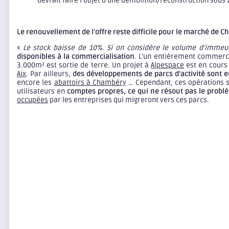
devrait faire l’objet d’une démolition/reconstruction sous
Le renouvellement de l’offre reste difficile pour le marché de 
«
Le stock baisse de 10%. Si on considère le volume d’immeu
disponibles à la commercialisation
. L’un entièrement commerci
3.000m² est sortie de terre. Un projet à
Alpespace
est en cours 
Aix
. Par ailleurs,
des développements de parcs d’activité sont e
encore les
abattoirs à Chambéry
… Cependant, ces opérations so
utilisateurs en
comptes propres, ce qui ne résout pas le probl
occupées
par les entreprises qui migreront vers ces parcs.