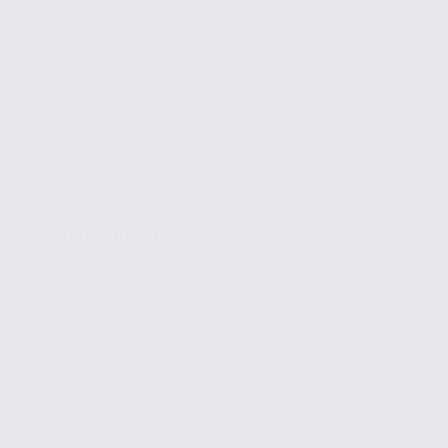
Actualités de l'immobilier d'entreprise
Rencontrez nos équipes au SIMI du 5 au 7
décembre 2018, Porte Maillot à Paris
Toutes les équipes d’Axite CBRE seront présentes du 5
au 7 décembre prochain sur le Salon de l’Immobilier
d’entreprise (SIMI),...
Lire la suite