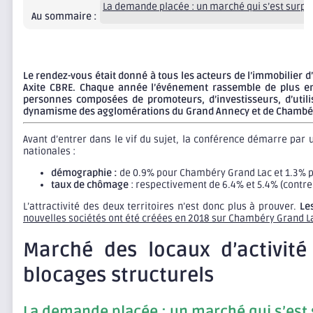
La demande placée : un marché qui s’est surpa
Au sommaire :
Le rendez-vous était donné à tous les acteurs de l’immobilier 
Axite CBRE. Chaque année l’événement rassemble de plus en 
personnes composées de promoteurs, d’investisseurs, d’utili
dynamisme des agglomérations du Grand Annecy et de Chambé
Avant d’entrer dans le vif du sujet, la conférence démarre par
nationales :
démographie :
de 0.9% pour Chambéry Grand Lac et 1.3% pou
taux de chômage
: respectivement de 6.4% et 5.4% (contre
L’attractivité des deux territoires n’est donc plus à prouver.
Le
nouvelles sociétés ont été créées en 2018 sur Chambéry Grand La
Marché des locaux d’activité
blocages structurels
La demande placée : un marché qui s’est 