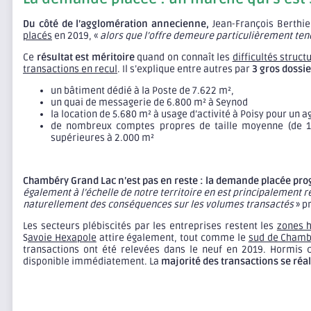
Du côté de l’agglomération annecienne,
Jean-François Berthier
placés
en 2019, «
alors que l’offre demeure particulièrement tend
Ce
résultat est méritoire
quand on connaît les
difficultés struc
transactions en recul
. Il s’explique entre autres par
3 gros dossie
un bâtiment dédié à la Poste de 7.622 m²,
un quai de messagerie de 6.800 m² à Seynod
la location de 5.680 m² à usage d’activité à Poisy pour un a
de nombreux comptes propres de taille moyenne (de 1.
supérieures à 2.000 m²
Chambéry Grand Lac n’est pas en reste : la demande placée pr
également à l’échelle de notre territoire en est principalement 
naturellement des conséquences sur les volumes transactés
» p
Les secteurs plébiscités par les entreprises restent les
zones h
S
avoie Hexapole
attire également, tout comme le
sud de Chamb
transactions ont été relevées dans le neuf en 2019. Hormis
disponible immédiatement. La
majorité des transactions se réal