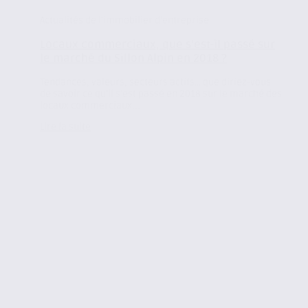
Actualités de l'immobilier d'entreprise
Locaux commerciaux, que s’est-il passé sur
le marché du Sillon Alpin en 2018 ?
Tendances, valeurs, secteurs actifs… que diriez-vous
de savoir ce qu’il s’est passé en 2018 sur le marché des
locaux commerciaux...
Lire la suite