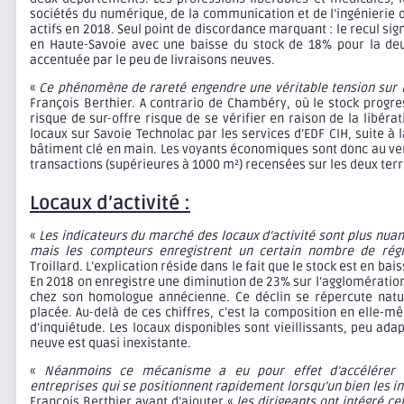
sociétés du numérique, de la communication et de l’ingénierie o
actifs en 2018. Seul point de discordance marquant : le recul signi
en Haute-Savoie avec une baisse du stock de 18% pour la de
accentuée par le peu de livraisons neuves.
«
Ce phénomène de rareté engendre une véritable tension sur 
François Berthier. A contrario de Chambéry, où le stock prog
risque de sur-offre risque de se vérifier en raison de la libér
locaux sur Savoie Technolac par les services d’EDF CIH, suite à 
bâtiment clé en main. Les voyants économiques sont donc au ve
transactions (supérieures à 1000 m²) recensées sur les deux terr
Locaux d’activité :
«
Les indicateurs du marché des locaux d’activité sont plus nua
mais les compteurs enregistrent un certain nombre de rég
Troillard. L’explication réside dans le fait que le stock est en ba
En 2018 on enregistre une diminution de 23% sur l’agglomérati
chez son homologue annécienne. Ce déclin se répercute nat
placée. Au-delà de ces chiffres, c’est la composition en elle-m
d’inquiétude. Les locaux disponibles sont vieillissants, peu ada
neuve est quasi inexistante.
«
Néanmoins ce mécanisme a eu pour effet d’accélérer l
entreprises qui se positionnent rapidement lorsqu’un bien les i
François Berthier avant d’ajouter «
les dirigeants ont intégré ce