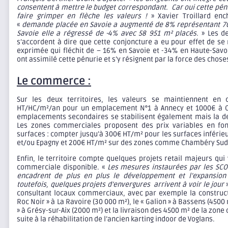
consentent à mettre le budget correspondant. Car oui cette pé
faire grimper en flèche les valeurs !
» Xavier Troillard enc
«
demande placée en Savoie a augmenté de 8% représentant 70
Savoie elle a régressé de -4% avec 58 951 m² placés.
» Les d
s’accordent à dire que cette conjoncture a eu pour effet de s
exprimée qui fléchit de – 16% en Savoie et -34% en Haute-Savoie
ont assimilé cette pénurie et s’y résignent par la force des chose
Le commerce :
Sur les deux territoires, les valeurs se maintiennent en c
HT/HC/m²/an pour un emplacement N°1 à Annecy et 1000€ à C
emplacements secondaires se stabilisent également mais la d
Les zones commerciales proposent des prix variables en fon
surfaces : compter jusqu’à 300€ HT/m² pour les surfaces inféri
et/ou Epagny et 200€ HT/m² sur des zones comme Chambéry Sud 
Enfin, le territoire compte quelques projets retail majeurs qui
commerciale disponible. «
Les mesures instaurées par les SCO
encadrent de plus en plus le développement et l’expansio
toutefois, quelques projets d’envergures arrivent à voir le jour
»
consultant locaux commerciaux, avec par exemple la constructi
Roc Noir » à La Ravoire (30 000 m²), le « Galion » à Bassens (4500
» à Grésy-sur-Aix (2000 m²) et la livraison des 4500 m² de la zone
suite à la réhabilitation de l’ancien karting indoor de Voglans.