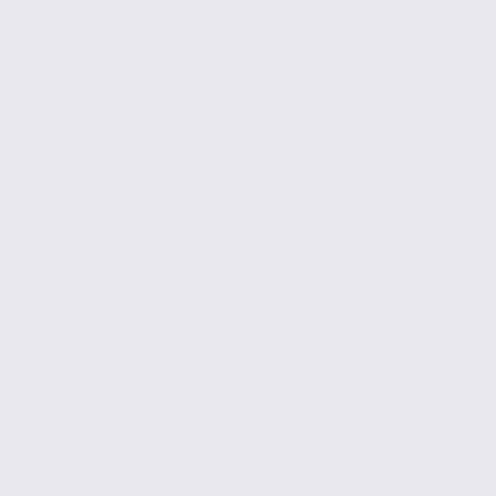
Dopée par le e-commerce, la course à l’implantation
d’entrepôts explose et devient un véritable challenge
pour les acteurs du secteur...
Lire la suite