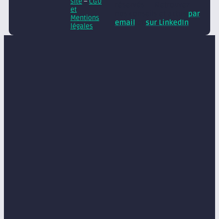
site
–
CGU
réservés
Retrouvez
et
nos conseils et actus
par
Mentions
email
et
sur LinkedIn
légales