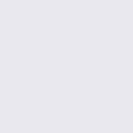
Lire la suite
Actualités de l'immobilier d'entreprise
Où en êtes-vous dans votre projet
immobilier professionnel ?
Nous avons bien pris en compte votre réponse et nous
vous en remercions ! Notre équipe met tout en
oeuvre...
Lire la suite