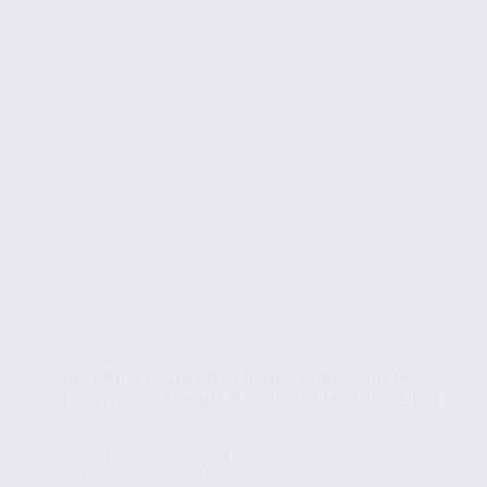
Actualités de l'immobilier d'entreprise
Bureaux, locaux d’activité : quels sont les
programmes neufs à venir sur le Sillon Alpin
Vous recherchez des locaux d’activité ou des bureaux
neufs pour installer votre entreprise ? Sur les
différentes villes du Sillon...