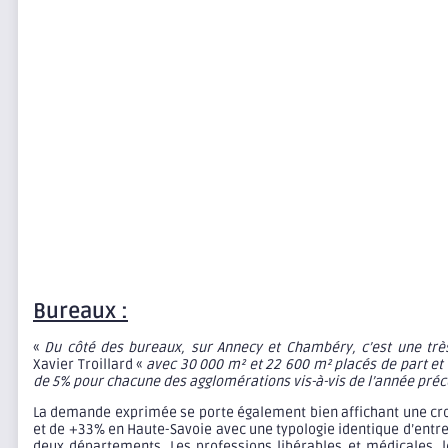
Bureaux :
«
Du côté des bureaux, sur Annecy et Chambéry, c’est une trè
Xavier Troillard «
avec 30 000 m² et 22 600 m² placés de part et 
de 5% pour chacune des agglomérations vis-à-vis de l’année préc
La demande exprimée se porte également bien affichant une cr
et de +33% en Haute-Savoie avec une typologie identique d’entre
deux départements. Les professions libérables et médicales, l