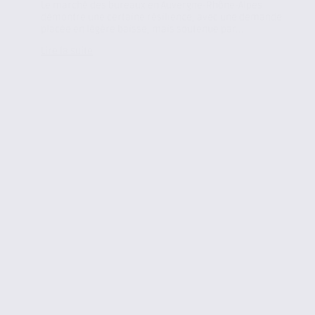
Le marché des bureaux en Auvergne-Rhône-Alpes
démontre une certaine résilience, avec une demande
placée en légère baisse, mais soutenue par...
Lire la suite