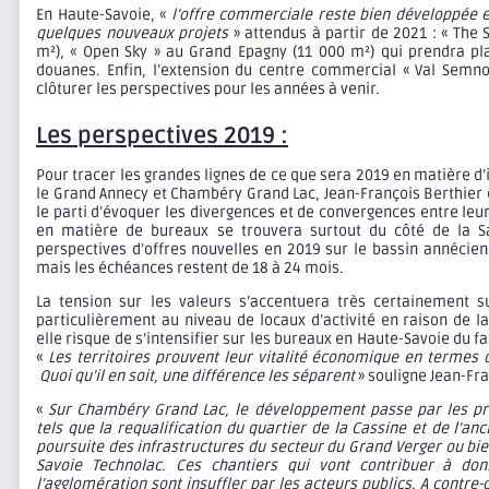
En Haute-Savoie, «
l’offre commerciale reste bien développée e
quelques nouveaux projets
» attendus à partir de 2021 : « The 
m²), « Open Sky » au Grand Epagny (11 000 m²) qui prendra pla
douanes. Enfin, l’extension du centre commercial « Val Semno
clôturer les perspectives pour les années à venir.
Les perspectives 2019 :
Pour tracer les grandes lignes de ce que sera 2019 en matière d
le Grand Annecy et Chambéry Grand Lac, Jean-François Berthier e
le parti d’évoquer les divergences et de convergences entre leu
en matière de bureaux se trouvera surtout du côté de la Sa
perspectives d’offres nouvelles en 2019 sur le bassin annécien
mais les échéances restent de 18 à 24 mois.
La tension sur les valeurs s’accentuera très certainement s
particulièrement au niveau de locaux d’activité en raison de l
elle risque de s’intensifier sur les bureaux en Haute-Savoie du fa
«
Les territoires prouvent leur vitalité économique en termes
Quoi qu’il en soit, une différence les séparent
» souligne Jean-Fra
«
Sur Chambéry Grand Lac, le développement passe par les pr
tels que la requalification du quartier de la Cassine et de l’anc
poursuite des infrastructures du secteur du Grand Verger ou bie
Savoie Technolac. Ces chantiers qui vont contribuer à do
l’agglomération sont insuffler par les acteurs publics. A contr