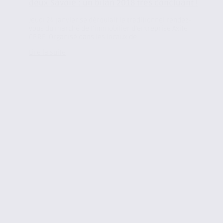
deux Savoie : un bilan 2018 très concluant !
Jeudi 24 janvier se déroulait le traditionnel rendez-
vous du marché de l’immobilier d’entreprise Axite
CBRE. Organisé dans les locaux de...
Lire la suite