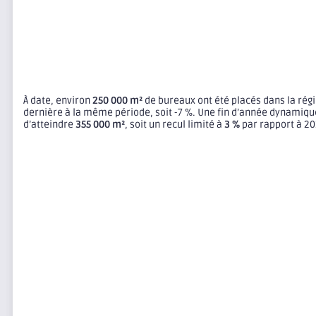
À date, environ
250 000 m²
de bureaux ont été placés dans la rég
dernière à la même période, soit -7 %. Une fin d’année dynamiq
d’atteindre
355 000 m²
, soit un recul limité à
3 %
par rapport à 20