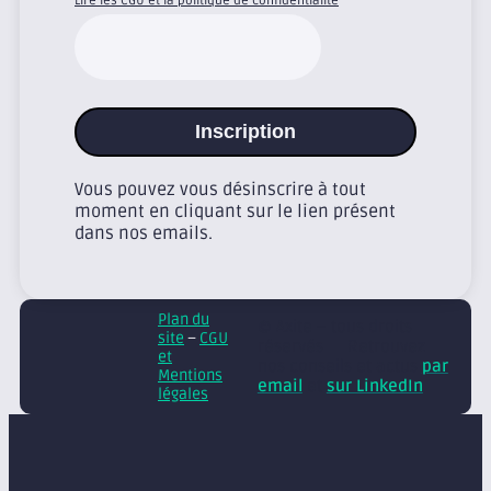
Inscription
Vous pouvez vous désinscrire à tout
moment en cliquant sur le lien présent
dans nos emails.
Plan du
© Axite – tous droits
site
–
CGU
réservés
Retrouvez
et
nos conseils et actus
par
Mentions
email
et
sur LinkedIn
légales