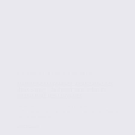
Actualités de l'immobilier d'entreprise
Marché de l’immobilier d’entreprise des
deux Savoie | Un dynamisme reflet de
l’attractivité des territoires
Le rendez-vous était donné à tous les acteurs de
l’immobilier d’entreprise jeudi 23 janvier au Château
de Candie pour la...
Lire la suite