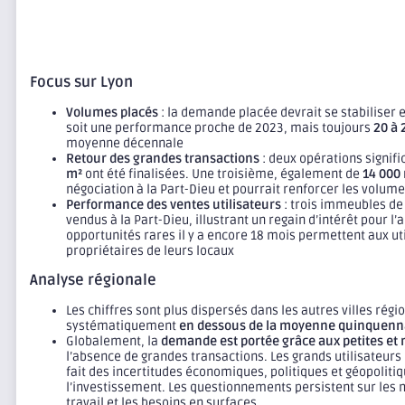
Focus sur Lyon
Volumes placés
: la demande placée devrait se stabiliser 
soit une performance proche de 2023, mais toujours
20 à 
moyenne décennale
Retour des grandes transactions
: deux opérations signifi
m²
ont été finalisées. Une troisième, également de
14 000
négociation à la Part-Dieu et pourrait renforcer les volume
Performance des ventes utilisateurs
: trois immeubles d
vendus à la Part-Dieu, illustrant un regain d’intérêt pour l
opportunités rares il y a encore 18 mois permettent aux ut
propriétaires de leurs locaux
Analyse régionale
Les chiffres sont plus dispersés dans les autres villes rég
systématiquement
en dessous de la moyenne quinquenn
Globalement, la
demande est portée grâce aux petites et
l’absence de grandes transactions. Les grands utilisateurs
fait des incertitudes économiques, politiques et géopolitiq
l’investissement. Les questionnements persistent sur les 
travail et les besoins en surfaces.