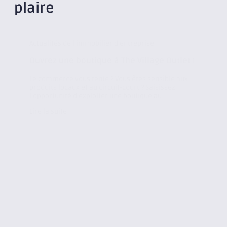
plaire
Actualités de l'immobilier d'entreprise
Ouvrez une boutique à The Village Outlet !
Le commerce vous tente ? Vous êtes sensible aux
produits locaux et au circuit-court ? Saisissez
l’opportunité d’exploiter une boutique au...
Lire la suite