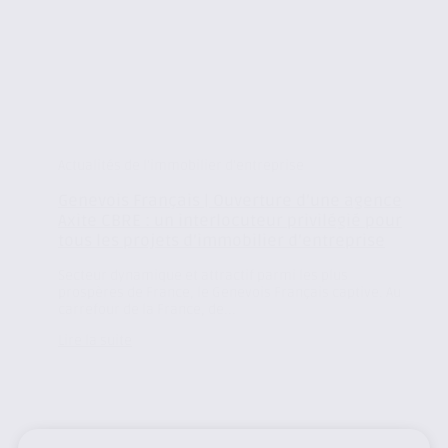
Actualités de l'immobilier d'entreprise
Genevois Français | Ouverture d’une agence
Axite CBRE : un interlocuteur privilégié pour
tous les projets d’immobilier d’entreprise
Secteur dynamique et attractif parmi les plus
prospères de France, le Genevois Français captive. Au
carrefour de la France, de...
Lire la suite