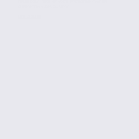
neufs pour installer votre entreprise ? Sur les
différentes villes du Sillon...
Lire la suite