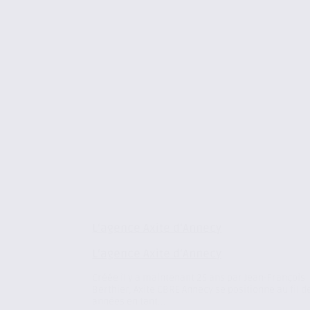
L’agence Axite d’Annecy
L’agence Axite d’Annecy
Créée il y a maintenant 25 ans par Jean-François
Berthier, Axite CBRE Annecy se positionne au fil d
années en tant...