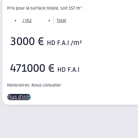
Prix pour la surface totale, soit 157 m
:
2
/ m2
Total
3000 €
HD F.A.I /m²
471000 €
HD F.A.I
Honoraires: Nous consulter
Plus d'infos