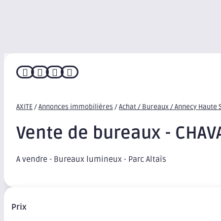




AXITE
/
Annonces immobilières
/
Achat / Bureaux / Annecy Haute 
Vente de bureaux - CHA
A vendre - Bureaux lumineux - Parc Altaïs
Prix