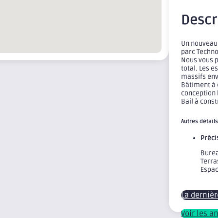
Descr
Un nouveau 
parc Techno
Nous vous p
total. Les 
massifs env
Bâtiment à 
conception 
Bail à const
Autres détails
Préci
Burea
Terra
Espac
La derniè
Voir les a