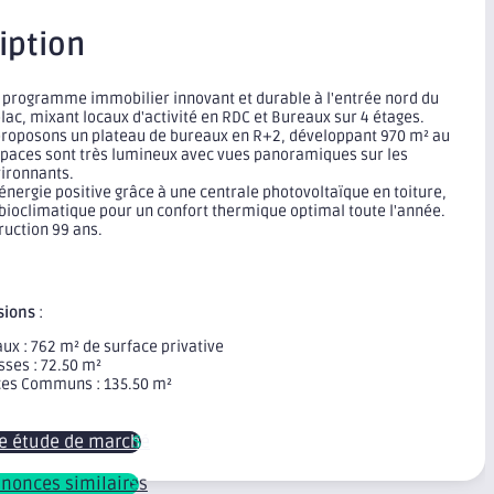
iption
programme immobilier innovant et durable à l'entrée nord du
lac, mixant locaux d'activité en RDC et Bureaux sur 4 étages.
roposons un plateau de bureaux en R+2, développant 970 m² au
espaces sont très lumineux avec vues panoramiques sur les
ironnants.
énergie positive grâce à une centrale photovoltaïque en toiture,
bioclimatique pour un confort thermique optimal toute l'année.
ruction 99 ans.
sions
:
ux : 762 m² de surface privative
sses : 72.50 m²
es Communs : 135.50 m²
re étude de marché
nnonces similaires