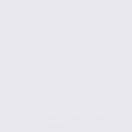
ac, l’agence de
cabinet vous
À vendre : bureaux – CHAMBERY –
73.23489