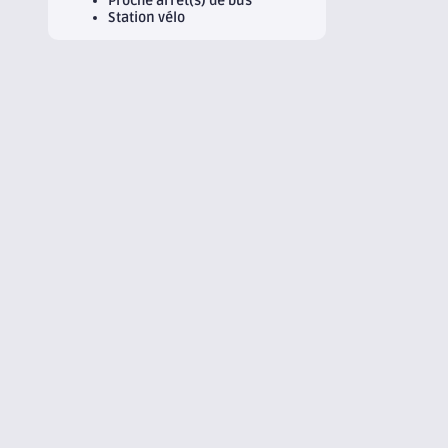
Proche arrêt(s) de bus
Station vélo