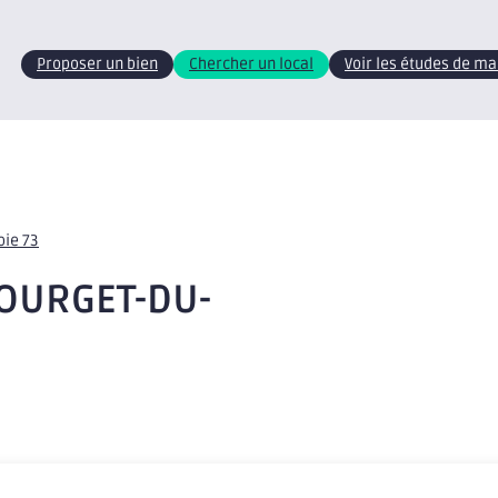
Proposer un bien
Chercher un local
Voir les études de m
oie 73
BOURGET-DU-