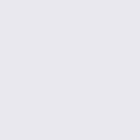
L’agence Axite de Chambéry
L’agence Axite de Chambéry
Située sur le parc d’activité de Savoie Technol
Chambéry est membre du réseau CBRE. Notre 
accompagne, quelle...