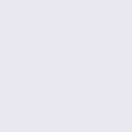
2507.6 m2
1 711 € / m2
Réf. 73.23661