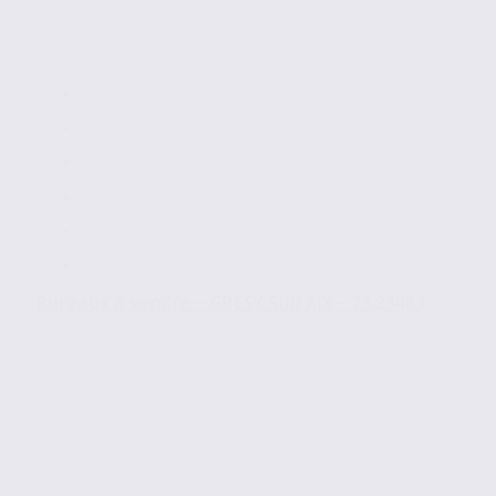
Bureaux à vendre – GRESY SUR AIX – 73.23483