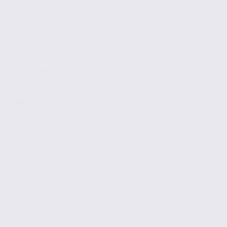
178.44 m2
2 130 € / m2
Réf. 73.23623