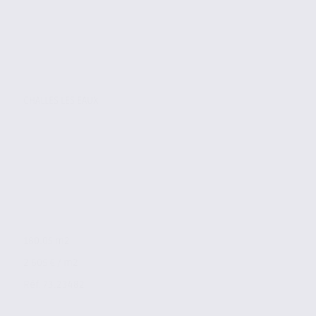
CHALLES LES EAUX
180.05 m2
2 605 € / m2
Réf. 73.23482