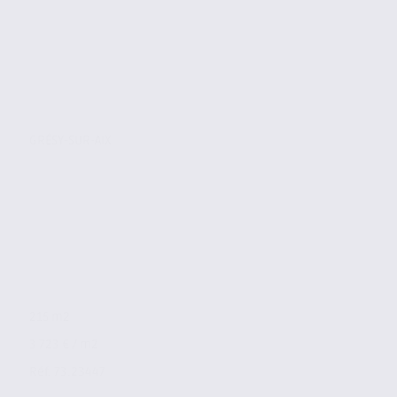
GRÉSY-SUR-AIX
215 m2
3 723 € / m2
Réf. 73.23447