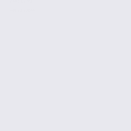
2 441 € / m2
Réf. 73.23644