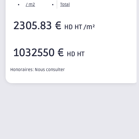
/ m2
Total
2305.83 €
HD HT /m²
1032550 €
HD HT
Honoraires: Nous consulter