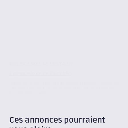
L’agence Axite de Chambéry
L’agence Axite de Chambéry
Située sur le parc d’activité de Savoie Technolac, l’agence de
Chambéry est membre du réseau CBRE. Notre cabinet vous
accompagne, quelle...
Ces annonces pourraient