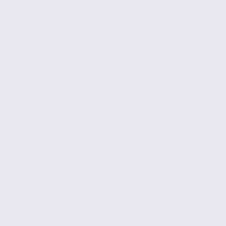
2 132 € / m2
Réf. 73.23091