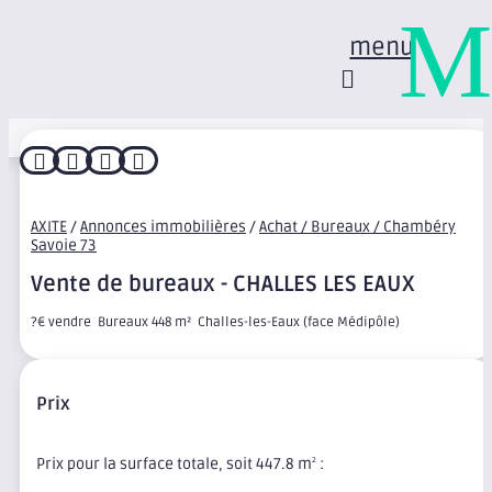
M
menu




AXITE
/
Annonces immobilières
/
Achat / Bureaux / Chambéry
Savoie 73
Vente de bureaux - CHALLES LES EAUX
?€ vendre  Bureaux 448 m²  Challes-les-Eaux (face Médipôle)
Prix
Prix pour la surface totale, soit 447.8 m
:
2