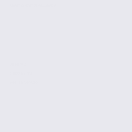
SAINT QUENTIN FALLAVIER
3838 m2
1 000 € / m2
Réf. 38.100420