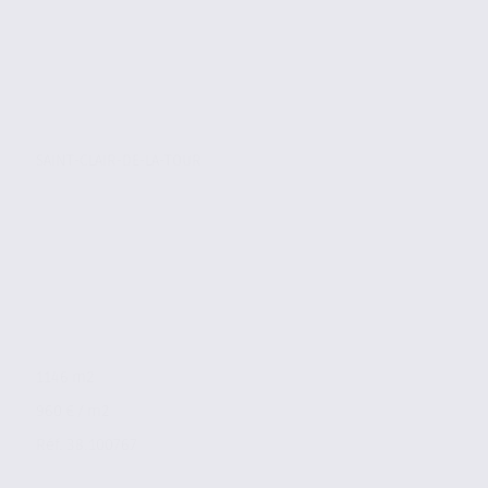
SAINT-CLAIR-DE-LA-TOUR
1146 m2
960 € / m2
Réf. 38.100767