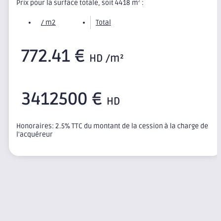
Prix pour la surface totale, soit 4418 m
:
2
/ m2
Total
772.41 €
HD /m²
3412500 €
HD
Honoraires: 2.5% TTC du montant de la cession à la charge de
l'acquéreur