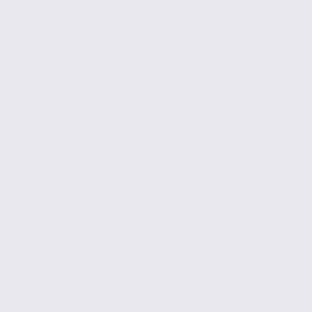
844 € / m2
Réf. 38.100510