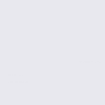
de 208
à 351 m2
844 € / m2
Réf. 38.99678