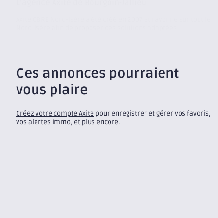
L’agence Axite de Bourgoin-Jallieu
Axite CBRE Nord-Isère a été créé en 2007 et rayonne sur tout le
Nord-Isère afin de proposer des solutions adaptées...
Ces annonces pourraient
vous plaire
Créez votre compte Axite
pour enregistrer et gérer vos favoris,
vos alertes immo, et plus encore.