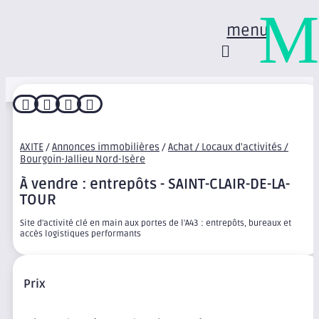
M
menu




AXITE
/
Annonces immobilières
/
Achat / Locaux d'activités /
Bourgoin-Jallieu Nord-Isère
À vendre : entrepôts - SAINT-CLAIR-DE-LA-
TOUR
Site d'activité clé en main aux portes de l'A43 : entrepôts, bureaux et
accès logistiques performants
Prix