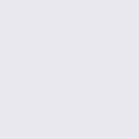
204 m2
1 373 € / m2
Réf. 38.101163