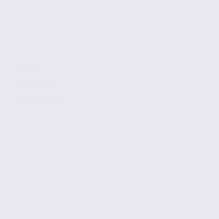
477 m2
1 447 € / m2
Réf. 38.100694