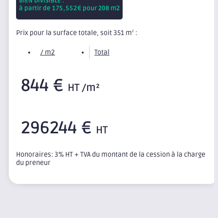
BIEN DIVISIBLE :
à partir de
175,552
€ pour 208 m2
Prix pour la surface totale, soit 351 m
:
2
/ m2
Total
844 €
HT /m²
296244 €
HT
Honoraires: 3% HT + TVA du montant de la cession à la charge
du preneur