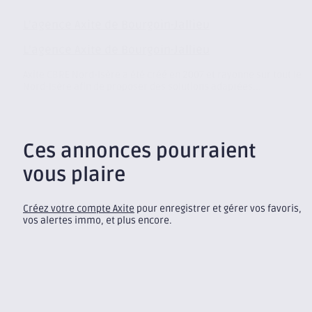
L’agence Axite de Bourgoin-Jallieu
L’agence Axite de Bourgoin-Jallieu
Axite CBRE Nord-Isère a été créé en 2007 et rayonne sur tout le
Nord-Isère afin de proposer des solutions adaptées...
Ces annonces pourraient
vous plaire
Créez votre compte Axite
pour enregistrer et gérer vos favoris,
vos alertes immo, et plus encore.