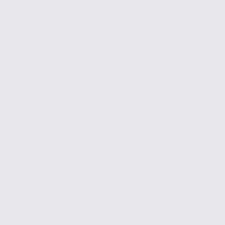
CESSIEU
490 m2
1 327 € / m2
Réf. 38.100639