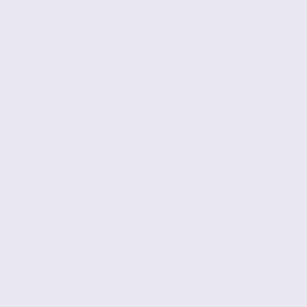
de 367
à 655 m2
1 396 € / m2
Réf. 38.100643