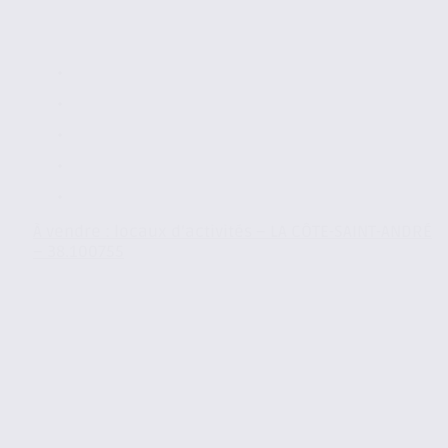
À vendre : locaux d’activités – LA CÔTE-SAINT-ANDRÉ
– 38.100755