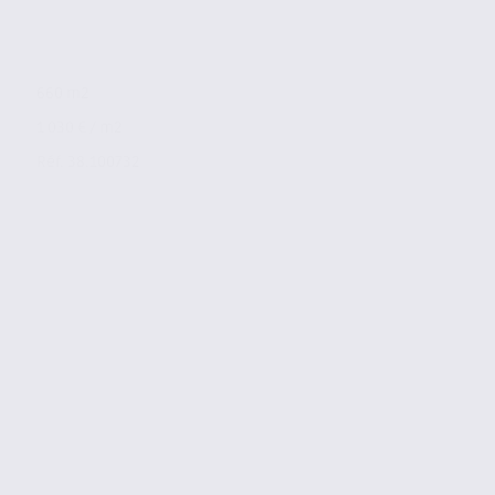
660 m2
1 030 € / m2
Réf. 38.100732