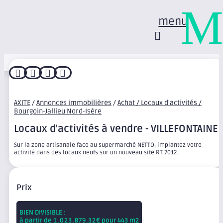
M
menu




AXITE
/
Annonces immobilières
/
Achat / Locaux d'activités /
Bourgoin-Jallieu Nord-Isère
Locaux d'activités à vendre - VILLEFONTAINE
Sur la zone artisanale face au supermarché NETTO, implantez votre
activité dans des locaux neufs sur un nouveau site RT 2012.
Prix
BIEN DIVISIBLE :
à partir de
1,023,879.32
€ pour 443 m2