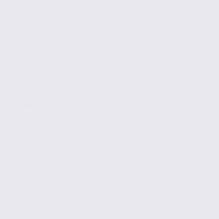
de 685
à 1380 m2
1 322 € / m2
Réf. 38.100405