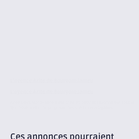
L’agence Axite de Bourgoin-Jallieu
L’agence Axite de Bourgoin-Jallieu
Axite CBRE Nord-Isère a été créé en 2007 et rayonne sur tout le
Nord-Isère afin de proposer des solutions adaptées...
Ces annonces pourraient