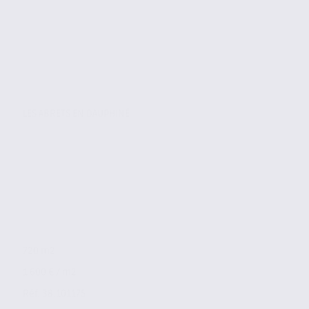
LES ABRETS EN DAUPHINÉ
720 m2
1 600 € / m2
Réf. 38.101175