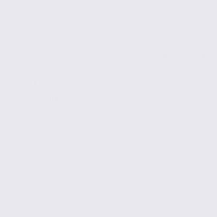
de 175
à 290 m2
1 248 € / m2
Réf. 38.101056