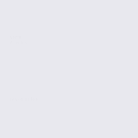
Vente
Activites
LA VERPILLIÈRE