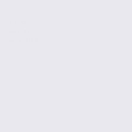
2137 m2
802 € / m2
Réf. 38.101020