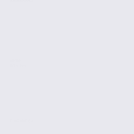
Vente
Activites
CHARANCIEU