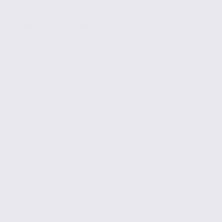
SAINT-QUENTIN-FALLAVIER
8148 m2
491 € / m2
Réf. 38.100669