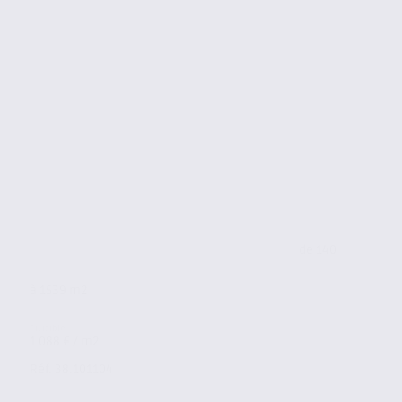
de 140
à 1539 m2
1 088 € / m2
Réf. 38.101104