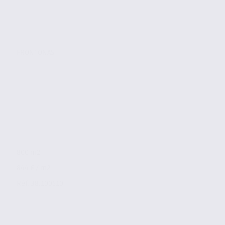
FRONTONAS
800 m2
844 € / m2
Réf. 38.100510