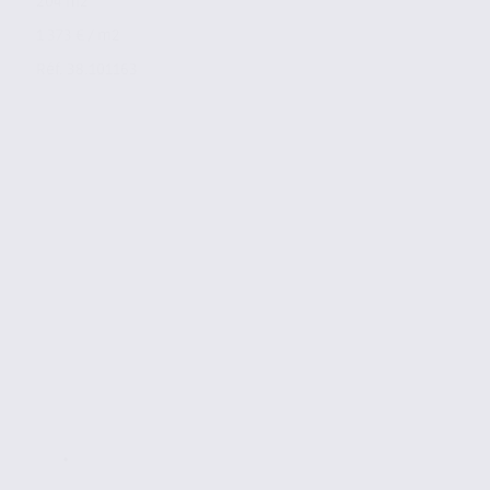
204 m2
1 373 € / m2
Réf. 38.101163