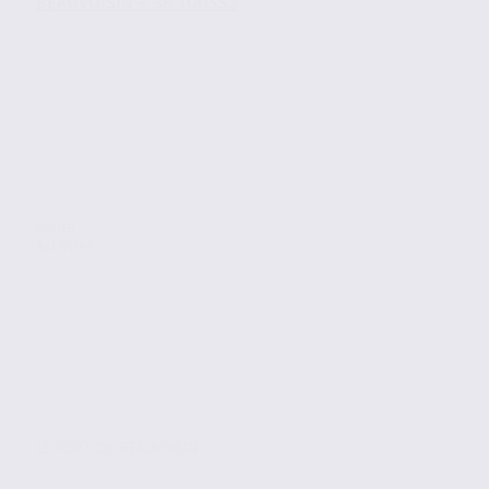
BEAUVOISIN – 38.100553
Vente
Activites
LE PONT-DE-BEAUVOISIN