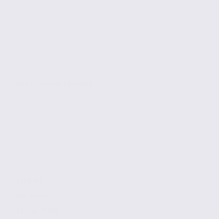
SAINT QUENTIN FALLAVIER
2560 m2
801 € / m2
Réf. 38.99383