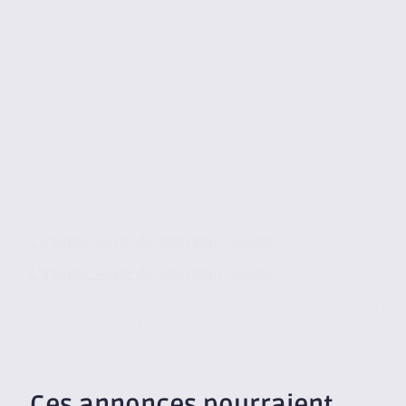
L’agence Axite de Bourgoin-Jallieu
L’agence Axite de Bourgoin-Jallieu
Axite CBRE Nord-Isère a été créé en 2007 et rayonne sur tout le
Nord-Isère afin de proposer des solutions adaptées...
Ces annonces pourraient