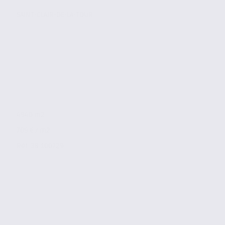
SAINT-CLAIR-DE-LA-TOUR
4940 m2
709 € / m2
Réf. 38.100729