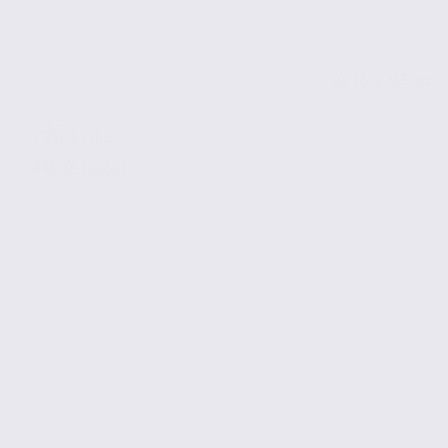
de 367
à 655 m2
1 396 € / m2
Réf. 38.100643