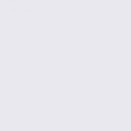
709 € / m2
Réf. 38.100729