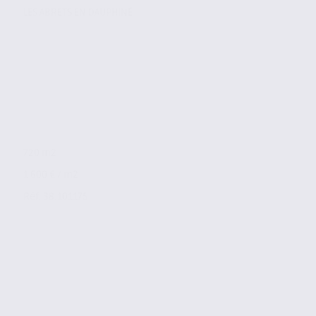
LES ABRETS EN DAUPHINÉ
720 m2
1 600 € / m2
Réf. 38.101175