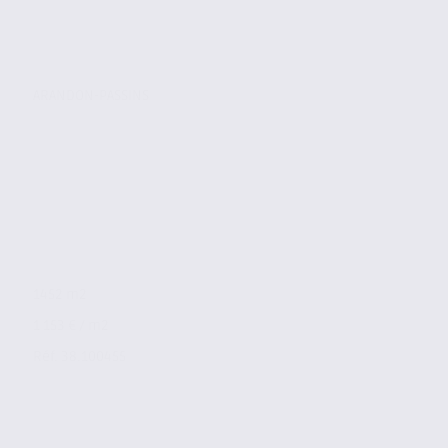
ARANDON-PASSINS
1452 m2
1 153 € / m2
Réf. 38.100455