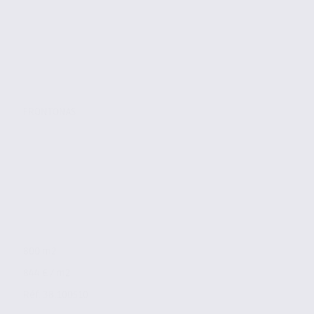
FRONTONAS
800 m2
844 € / m2
Réf. 38.100510