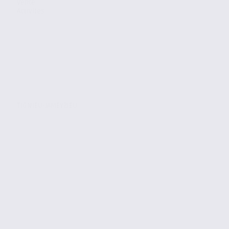
Vente
Activites
TIGNIEU-JAMEYZIEU